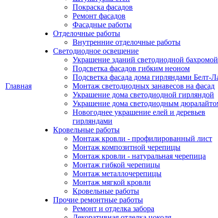
Покраска фасадов
Ремонт фасадов
Фасадные работы
Отделочные работы
Внутренние отделочные работы
Светодиодное освещение
Украшение зданий светодиодной бахромой
Подсветка фасадов гибким неоном
Подсветка фасада дома гирляндами Белт-Л
Главная
Монтаж светодиодных занавесов на фасад
Украшение дома светодиодной гирляндой
Украшение дома светодиодным дюралайто
Новогоднее украшение елей и деревьев
гирляндами
Кровельные работы
Монтаж кровли - профилированный лист
Монтаж композитной черепицы
Монтаж кровли - натуральная черепица
Монтаж гибкой черепицы
Монтаж металлочерепицы
Монтаж мягкой кровли
Кровельные работы
Прочие ремонтные работы
Ремонт и отделка забора
Декоративная отделка цоколя