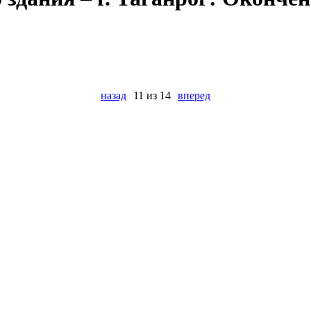
назад
11 из 14
вперед