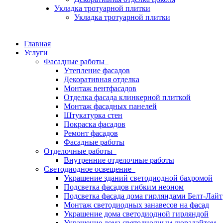
Укладка тротуарной плитки
Укладка тротуарной плитки
Главная
Услуги
Фасадные работы
Утепление фасадов
Декоративная отделка
Монтаж вентфасадов
Отделка фасада клинкерной плиткой
Монтаж фасадных панелей
Штукатурка стен
Покраска фасадов
Ремонт фасадов
Фасадные работы
Отделочные работы
Внутренние отделочные работы
Светодиодное освещение
Украшение зданий светодиодной бахромой
Подсветка фасадов гибким неоном
Подсветка фасада дома гирляндами Белт-Лайт
Монтаж светодиодных занавесов на фасад
Украшение дома светодиодной гирляндой
Украшение дома светодиодным дюралайтом