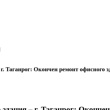
 г. Таганрог: Окончен ремонт офисного 
 здания – г. Таганрог: Оконче