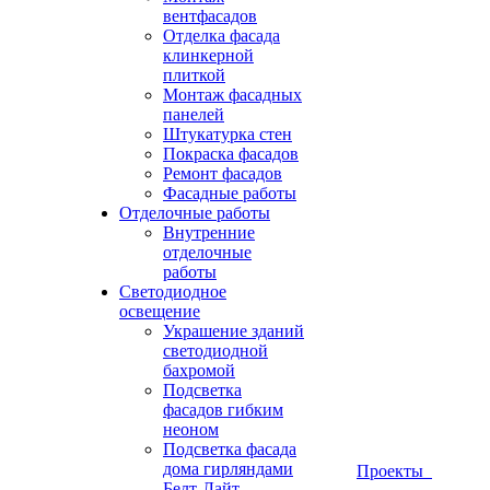
вентфасадов
Отделка фасада
клинкерной
плиткой
Монтаж фасадных
панелей
Штукатурка стен
Покраска фасадов
Ремонт фасадов
Фасадные работы
Отделочные работы
Внутренние
отделочные
работы
Светодиодное
освещение
Украшение зданий
светодиодной
бахромой
Подсветка
фасадов гибким
неоном
Подсветка фасада
дома гирляндами
Проекты
Белт-Лайт