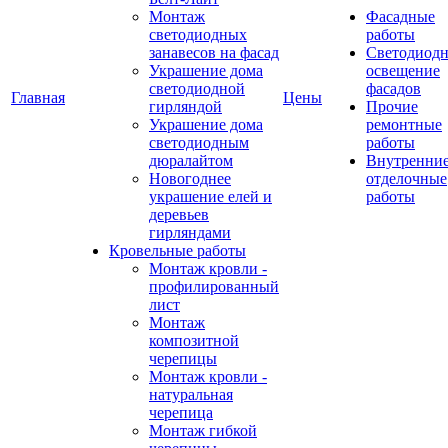
Монтаж
Фасадные
светодиодных
работы
занавесов на фасад
Светодиодн
Украшение дома
освещение
светодиодной
фасадов
Главная
Цены
гирляндой
Прочие
Украшение дома
ремонтные
светодиодным
работы
дюралайтом
Внутренни
Новогоднее
отделочные
украшение елей и
работы
деревьев
гирляндами
Кровельные работы
Монтаж кровли -
профилированный
лист
Монтаж
композитной
черепицы
Монтаж кровли -
натуральная
черепица
Монтаж гибкой