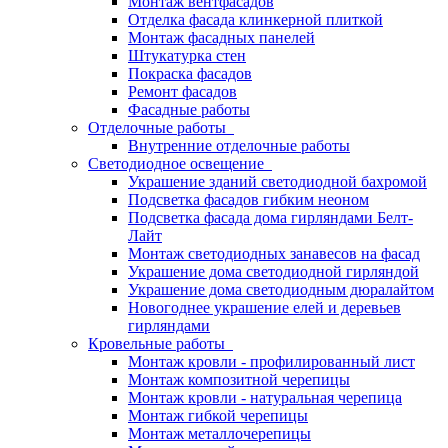
Монтаж вентфасадов
Отделка фасада клинкерной плиткой
Монтаж фасадных панелей
Штукатурка стен
Покраска фасадов
Ремонт фасадов
Фасадные работы
Отделочные работы
Внутренние отделочные работы
Светодиодное освещение
Украшение зданий светодиодной бахромой
Подсветка фасадов гибким неоном
Подсветка фасада дома гирляндами Белт-
Лайт
Монтаж светодиодных занавесов на фасад
Украшение дома светодиодной гирляндой
Украшение дома светодиодным дюралайтом
Новогоднее украшение елей и деревьев
гирляндами
Кровельные работы
Монтаж кровли - профилированный лист
Монтаж композитной черепицы
Монтаж кровли - натуральная черепица
Монтаж гибкой черепицы
Монтаж металлочерепицы