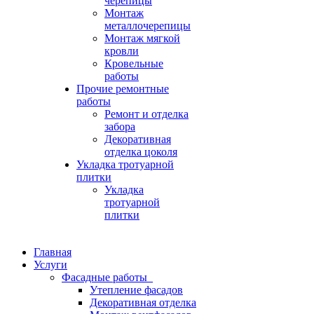
черепицы
Монтаж
металлочерепицы
Монтаж мягкой
кровли
Кровельные
работы
Прочие ремонтные
работы
Ремонт и отделка
забора
Декоративная
отделка цоколя
Укладка тротуарной
плитки
Укладка
тротуарной
плитки
Главная
Услуги
Фасадные работы
Утепление фасадов
Декоративная отделка