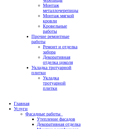
черепицы
Монтаж
металлочерепицы
Монтаж мягкой
кровли
Кровельные
работы
Прочие ремонтные
работы
Ремонт и отделка
забора
Декоративная
отделка цоколя
Укладка тротуарной
плитки
Укладка
тротуарной
плитки
Главная
Услуги
Фасадные работы
Утепление фасадов
Декоративная отделка