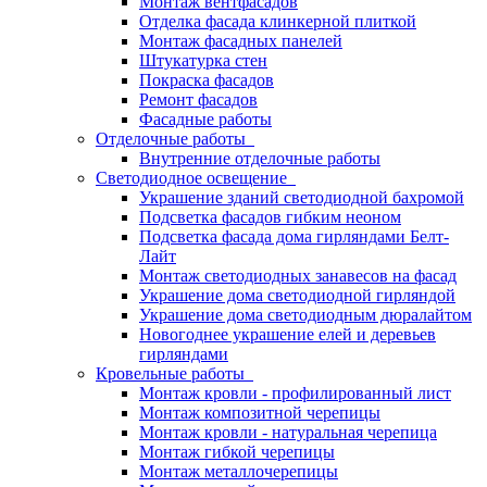
Монтаж вентфасадов
Отделка фасада клинкерной плиткой
Монтаж фасадных панелей
Штукатурка стен
Покраска фасадов
Ремонт фасадов
Фасадные работы
Отделочные работы
Внутренние отделочные работы
Светодиодное освещение
Украшение зданий светодиодной бахромой
Подсветка фасадов гибким неоном
Подсветка фасада дома гирляндами Белт-
Лайт
Монтаж светодиодных занавесов на фасад
Украшение дома светодиодной гирляндой
Украшение дома светодиодным дюралайтом
Новогоднее украшение елей и деревьев
гирляндами
Кровельные работы
Монтаж кровли - профилированный лист
Монтаж композитной черепицы
Монтаж кровли - натуральная черепица
Монтаж гибкой черепицы
Монтаж металлочерепицы