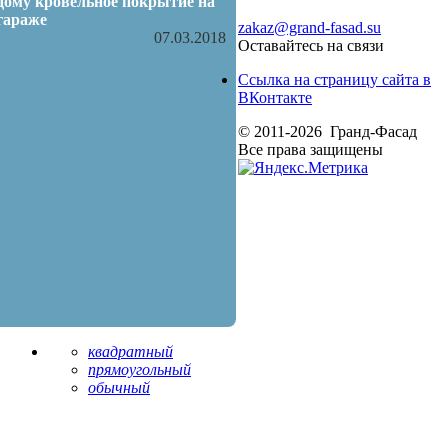
дому кровельное покрытие на
гараже
zakaz@grand-fasad.su
07.03.2018
Оставайтесь на связи
Ссылка на страницу сайта в
ВКонтакте
© 2011-2026 Гранд-Фасад
Все права защищены
квадратный
прямоугольный
обычный