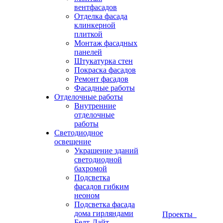
вентфасадов
Отделка фасада
клинкерной
плиткой
Монтаж фасадных
панелей
Штукатурка стен
Покраска фасадов
Ремонт фасадов
Фасадные работы
Отделочные работы
Внутренние
отделочные
работы
Светодиодное
освещение
Украшение зданий
светодиодной
бахромой
Подсветка
фасадов гибким
неоном
Подсветка фасада
дома гирляндами
Проекты
Белт-Лайт