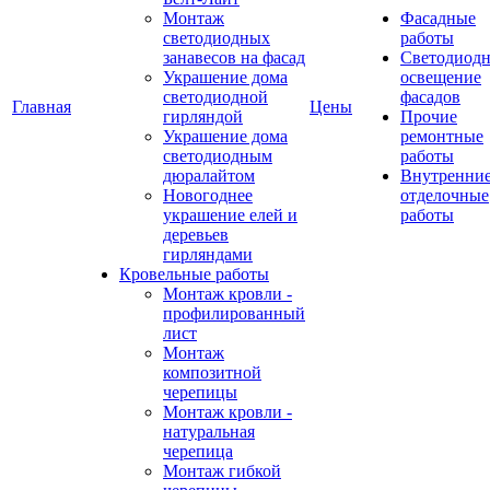
Монтаж
Фасадные
светодиодных
работы
занавесов на фасад
Светодиодн
Украшение дома
освещение
светодиодной
фасадов
Главная
Цены
гирляндой
Прочие
Украшение дома
ремонтные
светодиодным
работы
дюралайтом
Внутренни
Новогоднее
отделочные
украшение елей и
работы
деревьев
гирляндами
Кровельные работы
Монтаж кровли -
профилированный
лист
Монтаж
композитной
черепицы
Монтаж кровли -
натуральная
черепица
Монтаж гибкой