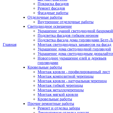
Покраска фасадов
Ремонт фасадов
Фасадные работы
Отделочные работы
Внутренние отделочные работы
Светодиодное освещение
Украшение зданий светодиодной бахромой
Подсветка фасадов гибким неоном
Подсветка фасада дома гирляндами Белт-Л
Главная
Монтаж светодиодных занавесов на фасад
Украшение дома светодиодной гирляндой
Украшение дома светодиодным дюралайто
Новогоднее украшение елей и деревьев
гирляндами
Кровельные работы
Монтаж кровли - профилированный лист
Монтаж композитной черепицы
Монтаж кровли - натуральная черепица
Монтаж гибкой черепицы
Монтаж металлочерепицы
Монтаж мягкой кровли
Кровельные работы
Прочие ремонтные работы
Ремонт и отделка забора
Декоративная отделка цоколя