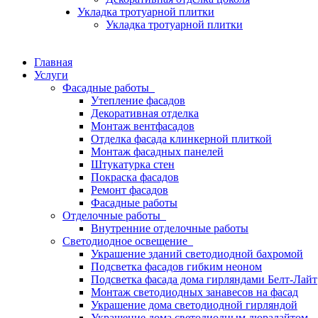
Укладка тротуарной плитки
Укладка тротуарной плитки
Главная
Услуги
Фасадные работы
Утепление фасадов
Декоративная отделка
Монтаж вентфасадов
Отделка фасада клинкерной плиткой
Монтаж фасадных панелей
Штукатурка стен
Покраска фасадов
Ремонт фасадов
Фасадные работы
Отделочные работы
Внутренние отделочные работы
Светодиодное освещение
Украшение зданий светодиодной бахромой
Подсветка фасадов гибким неоном
Подсветка фасада дома гирляндами Белт-Лайт
Монтаж светодиодных занавесов на фасад
Украшение дома светодиодной гирляндой
Украшение дома светодиодным дюралайтом