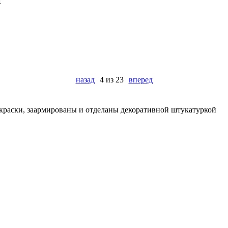
назад
4 из 23
вперед
я краски, заармированы и отделаны декоративной штукатуркой