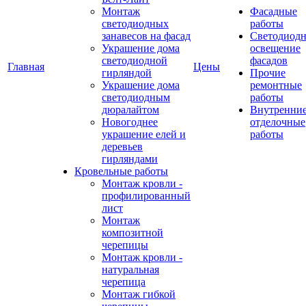
Монтаж
Фасадные
светодиодных
работы
занавесов на фасад
Светодиодн
Украшение дома
освещение
светодиодной
фасадов
Главная
Цены
гирляндой
Прочие
Украшение дома
ремонтные
светодиодным
работы
дюралайтом
Внутренни
Новогоднее
отделочные
украшение елей и
работы
деревьев
гирляндами
Кровельные работы
Монтаж кровли -
профилированный
лист
Монтаж
композитной
черепицы
Монтаж кровли -
натуральная
черепица
Монтаж гибкой