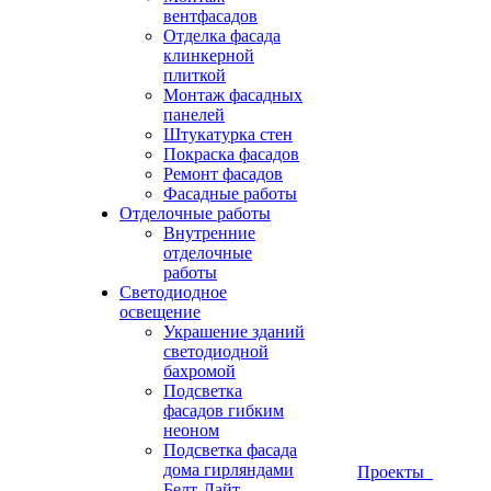
вентфасадов
Отделка фасада
клинкерной
плиткой
Монтаж фасадных
панелей
Штукатурка стен
Покраска фасадов
Ремонт фасадов
Фасадные работы
Отделочные работы
Внутренние
отделочные
работы
Светодиодное
освещение
Украшение зданий
светодиодной
бахромой
Подсветка
фасадов гибким
неоном
Подсветка фасада
дома гирляндами
Проекты
Белт-Лайт