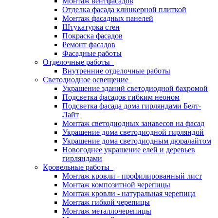
Монтаж вентфасадов
Отделка фасада клинкерной плиткой
Монтаж фасадных панелей
Штукатурка стен
Покраска фасадов
Ремонт фасадов
Фасадные работы
Отделочные работы
Внутренние отделочные работы
Светодиодное освещение
Украшение зданий светодиодной бахромой
Подсветка фасадов гибким неоном
Подсветка фасада дома гирляндами Белт-
Лайт
Монтаж светодиодных занавесов на фасад
Украшение дома светодиодной гирляндой
Украшение дома светодиодным дюралайтом
Новогоднее украшение елей и деревьев
гирляндами
Кровельные работы
Монтаж кровли - профилированный лист
Монтаж композитной черепицы
Монтаж кровли - натуральная черепица
Монтаж гибкой черепицы
Монтаж металлочерепицы