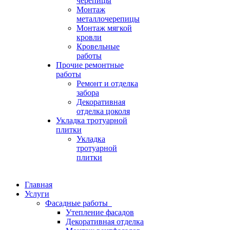
черепицы
Монтаж
металлочерепицы
Монтаж мягкой
кровли
Кровельные
работы
Прочие ремонтные
работы
Ремонт и отделка
забора
Декоративная
отделка цоколя
Укладка тротуарной
плитки
Укладка
тротуарной
плитки
Главная
Услуги
Фасадные работы
Утепление фасадов
Декоративная отделка