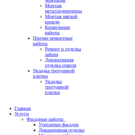
черепицы
Монтаж
металлочерепицы
Монтаж мягкой
кровли
Кровельные
работы
Прочие ремонтные
работы
Ремонт и отделка
забора
Декоративная
отделка цоколя
Укладка тротуарной
плитки
Укладка
тротуарной
плитки
Главная
Услуги
Фасадные работы
Утепление фасадов
Декоративная отделка