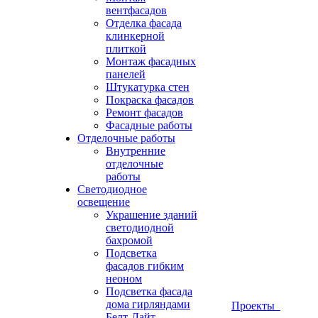
вентфасадов
Отделка фасада
клинкерной
плиткой
Монтаж фасадных
панелей
Штукатурка стен
Покраска фасадов
Ремонт фасадов
Фасадные работы
Отделочные работы
Внутренние
отделочные
работы
Светодиодное
освещение
Украшение зданий
светодиодной
бахромой
Подсветка
фасадов гибким
неоном
Подсветка фасада
дома гирляндами
Проекты
Белт-Лайт