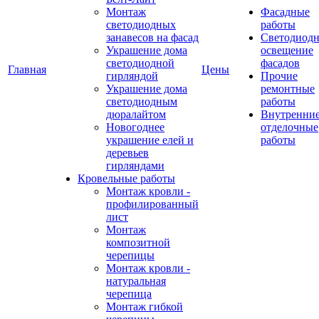
Монтаж
Фасадные
светодиодных
работы
занавесов на фасад
Светодиодн
Украшение дома
освещение
светодиодной
фасадов
Главная
Цены
гирляндой
Прочие
Украшение дома
ремонтные
светодиодным
работы
дюралайтом
Внутренни
Новогоднее
отделочные
украшение елей и
работы
деревьев
гирляндами
Кровельные работы
Монтаж кровли -
профилированный
лист
Монтаж
композитной
черепицы
Монтаж кровли -
натуральная
черепица
Монтаж гибкой