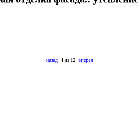
назад
4 из 12
вперед