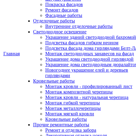
Покраска фасадов
Ремонт фасадов
Фасадные работы
Отделочные работы
Внутренние отделочные работы
Светодиодное освещение
Украшение зданий светодиодной бахромой
Подсветка фасадов гибким неоном
Подсветка фасада дома гирляндами Белт-Л
Главная
Монтаж светодиодных занавесов на фасад
Украшение дома светодиодной гирляндой
Украшение дома светодиодным дюралайто
Новогоднее украшение елей и деревьев
гирляндами
Кровельные работы
Монтаж кровли - профилированный лист
Монтаж композитной черепицы
Монтаж кровли - натуральная черепица
Монтаж гибкой черепицы
Монтаж металлочерепицы
Монтаж мягкой кровли
Кровельные работы
Прочие ремонтные работы
Ремонт и отделка забора
Декоративная отделка цоколя