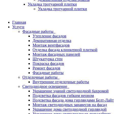
Укладка тротуарной плитки
Укладка тротуарной плитки
Главная
Услуги
Фасадные работы
Утепление фасадов
Декоративная отделка
Монтаж вентфасадов
Отделка фасада клинкерной плиткой
Монтаж фасадных панелей
Штукатурка стен
Покраска фасадов
Ремонт фасадов
Фасадные работы
Отделочные работы
Внутренние отделочные работы
Светодиодное освещение
Украшение зданий светодиодной бахромой
Подсветка фасадов гибким неоном
Подсветка фасада дома гирляндами Белт-Лайт
Монтаж светодиодных занавесов на фасад
Украшение дома светодиодной гирляндой
Украшение дома светодиодным дюралайтом