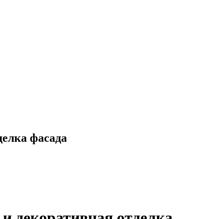
делка фасада
е и декоративная отделка