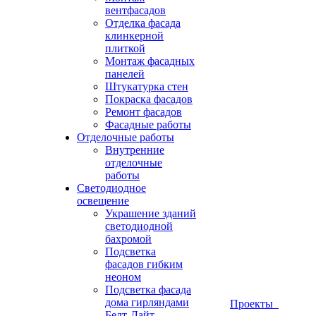
вентфасадов
Отделка фасада
клинкерной
плиткой
Монтаж фасадных
панелей
Штукатурка стен
Покраска фасадов
Ремонт фасадов
Фасадные работы
Отделочные работы
Внутренние
отделочные
работы
Светодиодное
освещение
Украшение зданий
светодиодной
бахромой
Подсветка
фасадов гибким
неоном
Подсветка фасада
дома гирляндами
Проекты
Белт-Лайт