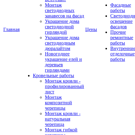
Монтаж
Фасадные
светодиодных
работы
занавесов на фасад
Светодиодн
Украшение дома
освещение
светодиодной
фасадов
Главная
Цены
гирляндой
Прочие
Украшение дома
ремонтные
светодиодным
работы
дюралайтом
Внутренни
Новогоднее
отделочные
украшение елей и
работы
деревьев
гирляндами
Кровельные работы
Монтаж кровли -
профилированный
лист
Монтаж
композитной
черепицы
Монтаж кровли -
натуральная
черепица
Монтаж гибкой