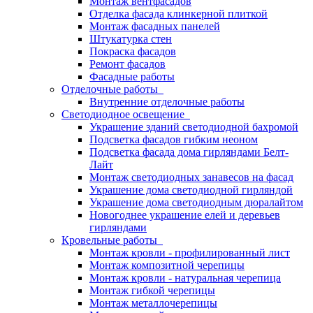
Монтаж вентфасадов
Отделка фасада клинкерной плиткой
Монтаж фасадных панелей
Штукатурка стен
Покраска фасадов
Ремонт фасадов
Фасадные работы
Отделочные работы
Внутренние отделочные работы
Светодиодное освещение
Украшение зданий светодиодной бахромой
Подсветка фасадов гибким неоном
Подсветка фасада дома гирляндами Белт-
Лайт
Монтаж светодиодных занавесов на фасад
Украшение дома светодиодной гирляндой
Украшение дома светодиодным дюралайтом
Новогоднее украшение елей и деревьев
гирляндами
Кровельные работы
Монтаж кровли - профилированный лист
Монтаж композитной черепицы
Монтаж кровли - натуральная черепица
Монтаж гибкой черепицы
Монтаж металлочерепицы