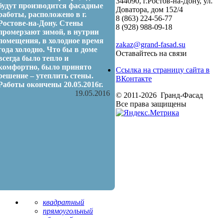
344090, г.Ростов-на-Дону, ул.
будут производится фасадные
Доватора, дом 152/4
работы, расположено в г.
8 (863) 224-56-77
Ростове-на-Дону. Стены
8 (928) 988-09-18
промерзают зимой, в нутрии
помещения, в холодное время
zakaz@grand-fasad.su
года холодно. Что бы в доме
Оставайтесь на связи
всегда было тепло и
комфортно, было принято
Ссылка на страницу сайта в
решение – утеплить стены.
ВКонтакте
Работы окончены 20.05.2016г.
19.05.2016
© 2011-2026 Гранд-Фасад
Все права защищены
квадратный
прямоугольный