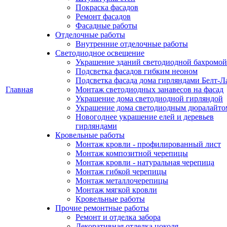
Покраска фасадов
Ремонт фасадов
Фасадные работы
Отделочные работы
Внутренние отделочные работы
Светодиодное освещение
Украшение зданий светодиодной бахромой
Подсветка фасадов гибким неоном
Подсветка фасада дома гирляндами Белт-Л
Главная
Монтаж светодиодных занавесов на фасад
Украшение дома светодиодной гирляндой
Украшение дома светодиодным дюралайто
Новогоднее украшение елей и деревьев
гирляндами
Кровельные работы
Монтаж кровли - профилированный лист
Монтаж композитной черепицы
Монтаж кровли - натуральная черепица
Монтаж гибкой черепицы
Монтаж металлочерепицы
Монтаж мягкой кровли
Кровельные работы
Прочие ремонтные работы
Ремонт и отделка забора
Декоративная отделка цоколя