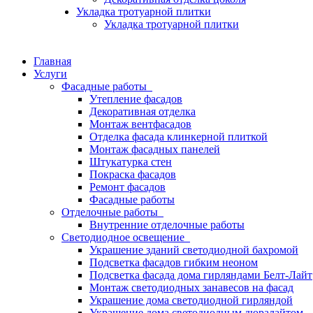
Укладка тротуарной плитки
Укладка тротуарной плитки
Главная
Услуги
Фасадные работы
Утепление фасадов
Декоративная отделка
Монтаж вентфасадов
Отделка фасада клинкерной плиткой
Монтаж фасадных панелей
Штукатурка стен
Покраска фасадов
Ремонт фасадов
Фасадные работы
Отделочные работы
Внутренние отделочные работы
Светодиодное освещение
Украшение зданий светодиодной бахромой
Подсветка фасадов гибким неоном
Подсветка фасада дома гирляндами Белт-Лайт
Монтаж светодиодных занавесов на фасад
Украшение дома светодиодной гирляндой
Украшение дома светодиодным дюралайтом