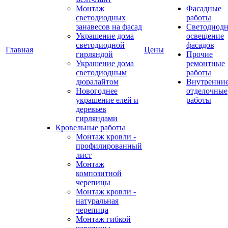
Монтаж
Фасадные
светодиодных
работы
занавесов на фасад
Светодиодн
Украшение дома
освещение
светодиодной
фасадов
Главная
Цены
гирляндой
Прочие
Украшение дома
ремонтные
светодиодным
работы
дюралайтом
Внутренни
Новогоднее
отделочные
украшение елей и
работы
деревьев
гирляндами
Кровельные работы
Монтаж кровли -
профилированный
лист
Монтаж
композитной
черепицы
Монтаж кровли -
натуральная
черепица
Монтаж гибкой