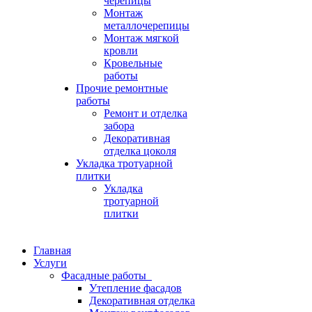
черепицы
Монтаж
металлочерепицы
Монтаж мягкой
кровли
Кровельные
работы
Прочие ремонтные
работы
Ремонт и отделка
забора
Декоративная
отделка цоколя
Укладка тротуарной
плитки
Укладка
тротуарной
плитки
Главная
Услуги
Фасадные работы
Утепление фасадов
Декоративная отделка