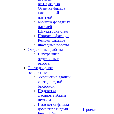
вентфасадов
Отделка фасада
клинкерной
плиткой
Монтаж фасадных
панелей
Штукатурка стен
Покраска фасадов
Ремонт фасадов
Фасадные работы
Отделочные работы
Внутренние
отделочные
работы
Светодиодное
освещение
Украшение зданий
светодиодной
бахромой
Подсветка
фасадов гибким
неоном
Подсветка фасада
дома гирляндами
Проекты
Белт-Лайт