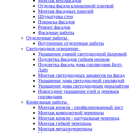
Монтаж вентфасадов
Отделка фасада клинкерной плиткой
Монтаж фасадных панелей
Штукатурка стен
Покраска фасадов
Ремонт фасадов
Фасадные работы
Отделочные работы
Внутренние отделочные работы
Светодиодное освещение
Украшение зданий светодиодной бахромой
Подсветка фасадов гибким неоном
Подсветка фасада дома гирляндами Белт-
Лайт
Монтаж светодиодных занавесов на фасад
Украшение дома светодиодной гирляндой
Украшение дома светодиодным дюралайтом
Новогоднее украшение елей и деревьев
гирляндами
Кровельные работы
Монтаж кровли - профилированный лист
Монтаж композитной черепицы
Монтаж кровли - натуральная черепица
Монтаж гибкой черепицы
Монтаж металлочерепицы