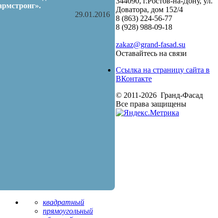
344090, г.Ростов-на-Дону, ул.
армстронг».
Доватора, дом 152/4
29.01.2016
8 (863) 224-56-77
8 (928) 988-09-18
zakaz@grand-fasad.su
Оставайтесь на связи
Ссылка на страницу сайта в
ВКонтакте
© 2011-2026 Гранд-Фасад
Все права защищены
квадратный
прямоугольный