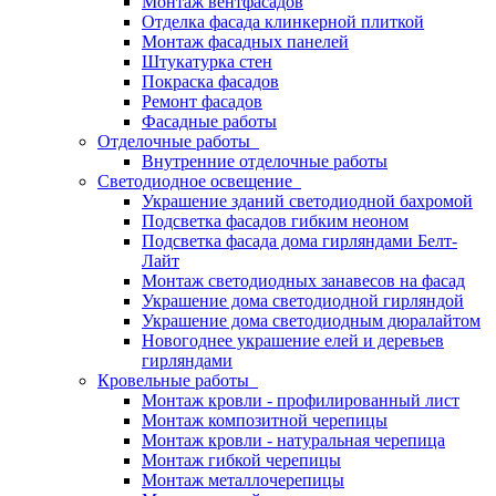
Монтаж вентфасадов
Отделка фасада клинкерной плиткой
Монтаж фасадных панелей
Штукатурка стен
Покраска фасадов
Ремонт фасадов
Фасадные работы
Отделочные работы
Внутренние отделочные работы
Светодиодное освещение
Украшение зданий светодиодной бахромой
Подсветка фасадов гибким неоном
Подсветка фасада дома гирляндами Белт-
Лайт
Монтаж светодиодных занавесов на фасад
Украшение дома светодиодной гирляндой
Украшение дома светодиодным дюралайтом
Новогоднее украшение елей и деревьев
гирляндами
Кровельные работы
Монтаж кровли - профилированный лист
Монтаж композитной черепицы
Монтаж кровли - натуральная черепица
Монтаж гибкой черепицы
Монтаж металлочерепицы