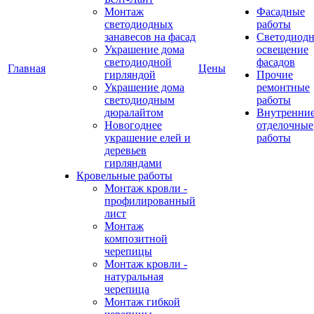
Монтаж
Фасадные
светодиодных
работы
занавесов на фасад
Светодиодн
Украшение дома
освещение
светодиодной
фасадов
Главная
Цены
гирляндой
Прочие
Украшение дома
ремонтные
светодиодным
работы
дюралайтом
Внутренни
Новогоднее
отделочные
украшение елей и
работы
деревьев
гирляндами
Кровельные работы
Монтаж кровли -
профилированный
лист
Монтаж
композитной
черепицы
Монтаж кровли -
натуральная
черепица
Монтаж гибкой