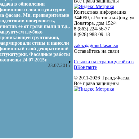
Все права защищены
задача в обновлении
финишного слоя штукатурки
Контактная информация
на фасаде. Ми, предварительно
344090, г.Ростов-на-Дону, ул.
подготовив поверхность,
Доватора, дом 152/4
очистив ее от грязи пыли и т.д.,
8 (863) 224-56-77
загрунтуем глубоко
8 (928) 988-09-18
проникающей грунтовкой,
заармировали стены и нанесли
zakaz@grand-fasad.su
финишный слой декоративной
Оставайтесь на связи
штукатурки. Фасадные работы
окончены 24.07.2015г.
Ссылка на страницу сайта в
23.07.2015
ВКонтакте
© 2011-2026 Гранд-Фасад
Все права защищены