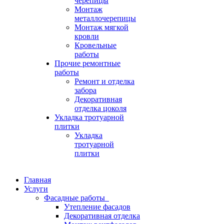
черепицы
Монтаж
металлочерепицы
Монтаж мягкой
кровли
Кровельные
работы
Прочие ремонтные
работы
Ремонт и отделка
забора
Декоративная
отделка цоколя
Укладка тротуарной
плитки
Укладка
тротуарной
плитки
Главная
Услуги
Фасадные работы
Утепление фасадов
Декоративная отделка