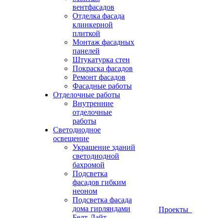
вентфасадов
Отделка фасада
клинкерной
плиткой
Монтаж фасадных
панелей
Штукатурка стен
Покраска фасадов
Ремонт фасадов
Фасадные работы
Отделочные работы
Внутренние
отделочные
работы
Светодиодное
освещение
Украшение зданий
светодиодной
бахромой
Подсветка
фасадов гибким
неоном
Подсветка фасада
дома гирляндами
Проекты
Белт-Лайт