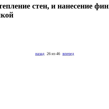
Утепление стен, и нанесение ф
шкой
назад
26 из 46
вперед