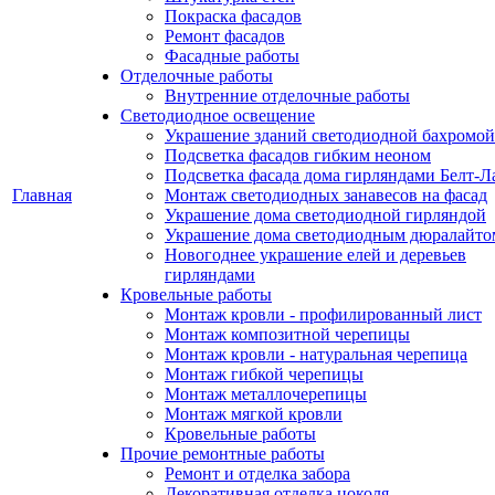
Покраска фасадов
Ремонт фасадов
Фасадные работы
Отделочные работы
Внутренние отделочные работы
Светодиодное освещение
Украшение зданий светодиодной бахромой
Подсветка фасадов гибким неоном
Подсветка фасада дома гирляндами Белт-Л
Главная
Монтаж светодиодных занавесов на фасад
Украшение дома светодиодной гирляндой
Украшение дома светодиодным дюралайто
Новогоднее украшение елей и деревьев
гирляндами
Кровельные работы
Монтаж кровли - профилированный лист
Монтаж композитной черепицы
Монтаж кровли - натуральная черепица
Монтаж гибкой черепицы
Монтаж металлочерепицы
Монтаж мягкой кровли
Кровельные работы
Прочие ремонтные работы
Ремонт и отделка забора
Декоративная отделка цоколя