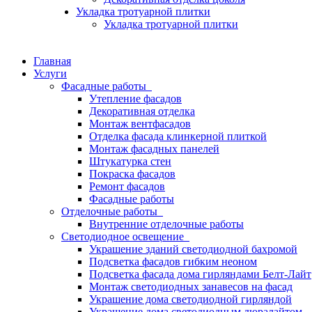
Укладка тротуарной плитки
Укладка тротуарной плитки
Главная
Услуги
Фасадные работы
Утепление фасадов
Декоративная отделка
Монтаж вентфасадов
Отделка фасада клинкерной плиткой
Монтаж фасадных панелей
Штукатурка стен
Покраска фасадов
Ремонт фасадов
Фасадные работы
Отделочные работы
Внутренние отделочные работы
Светодиодное освещение
Украшение зданий светодиодной бахромой
Подсветка фасадов гибким неоном
Подсветка фасада дома гирляндами Белт-Лайт
Монтаж светодиодных занавесов на фасад
Украшение дома светодиодной гирляндой
Украшение дома светодиодным дюралайтом