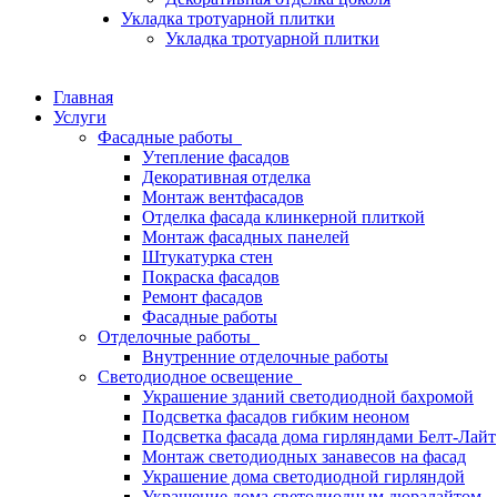
Укладка тротуарной плитки
Укладка тротуарной плитки
Главная
Услуги
Фасадные работы
Утепление фасадов
Декоративная отделка
Монтаж вентфасадов
Отделка фасада клинкерной плиткой
Монтаж фасадных панелей
Штукатурка стен
Покраска фасадов
Ремонт фасадов
Фасадные работы
Отделочные работы
Внутренние отделочные работы
Светодиодное освещение
Украшение зданий светодиодной бахромой
Подсветка фасадов гибким неоном
Подсветка фасада дома гирляндами Белт-Лайт
Монтаж светодиодных занавесов на фасад
Украшение дома светодиодной гирляндой
Украшение дома светодиодным дюралайтом