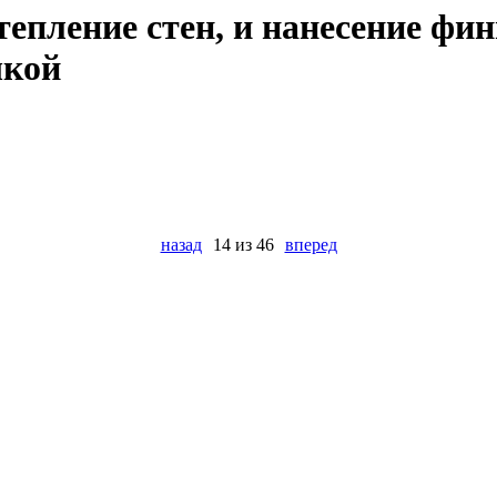
Утепление стен, и нанесение ф
шкой
назад
14 из 46
вперед