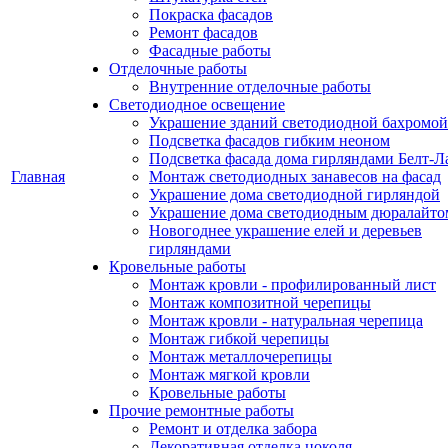
Покраска фасадов
Ремонт фасадов
Фасадные работы
Отделочные работы
Внутренние отделочные работы
Светодиодное освещение
Украшение зданий светодиодной бахромой
Подсветка фасадов гибким неоном
Подсветка фасада дома гирляндами Белт-Л
Главная
Монтаж светодиодных занавесов на фасад
Украшение дома светодиодной гирляндой
Украшение дома светодиодным дюралайто
Новогоднее украшение елей и деревьев
гирляндами
Кровельные работы
Монтаж кровли - профилированный лист
Монтаж композитной черепицы
Монтаж кровли - натуральная черепица
Монтаж гибкой черепицы
Монтаж металлочерепицы
Монтаж мягкой кровли
Кровельные работы
Прочие ремонтные работы
Ремонт и отделка забора
Декоративная отделка цоколя