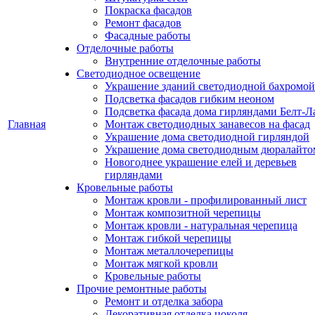
Покраска фасадов
Ремонт фасадов
Фасадные работы
Отделочные работы
Внутренние отделочные работы
Светодиодное освещение
Украшение зданий светодиодной бахромой
Подсветка фасадов гибким неоном
Подсветка фасада дома гирляндами Белт-Л
Главная
Монтаж светодиодных занавесов на фасад
Украшение дома светодиодной гирляндой
Украшение дома светодиодным дюралайто
Новогоднее украшение елей и деревьев
гирляндами
Кровельные работы
Монтаж кровли - профилированный лист
Монтаж композитной черепицы
Монтаж кровли - натуральная черепица
Монтаж гибкой черепицы
Монтаж металлочерепицы
Монтаж мягкой кровли
Кровельные работы
Прочие ремонтные работы
Ремонт и отделка забора
Декоративная отделка цоколя