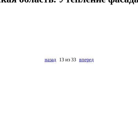
назад
13 из 33
вперед