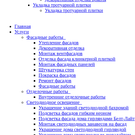
Укладка тротуарной плитки
Укладка тротуарной плитки
Главная
Услуги
Фасадные работы
Утепление фасадов
Декоративная отделка
Монтаж вентфасадов
Отделка фасада клинкерной плиткой
Монтаж фасадных панелей
Штукатурка стен
Покраска фасадов
Ремонт фасадов
Фасадные работы
Отделочные работы
Внутренние отделочные работы
Светодиодное освещение
Украшение зданий светодиодной бахромой
Подсветка фасадов гибким неоном
Подсветка фасада дома гирляндами Белт-Лайт
Монтаж светодиодных занавесов на фасад
Украшение дома светодиодной гирляндой
Украшение дома светодиодным дюралайтом