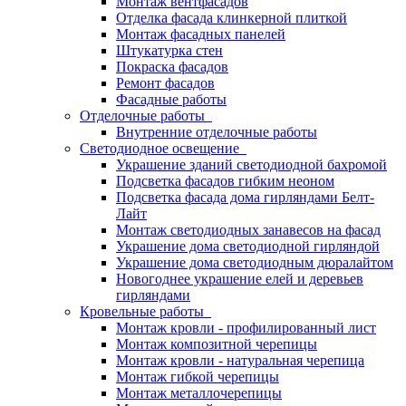
Монтаж вентфасадов
Отделка фасада клинкерной плиткой
Монтаж фасадных панелей
Штукатурка стен
Покраска фасадов
Ремонт фасадов
Фасадные работы
Отделочные работы
Внутренние отделочные работы
Светодиодное освещение
Украшение зданий светодиодной бахромой
Подсветка фасадов гибким неоном
Подсветка фасада дома гирляндами Белт-
Лайт
Монтаж светодиодных занавесов на фасад
Украшение дома светодиодной гирляндой
Украшение дома светодиодным дюралайтом
Новогоднее украшение елей и деревьев
гирляндами
Кровельные работы
Монтаж кровли - профилированный лист
Монтаж композитной черепицы
Монтаж кровли - натуральная черепица
Монтаж гибкой черепицы
Монтаж металлочерепицы