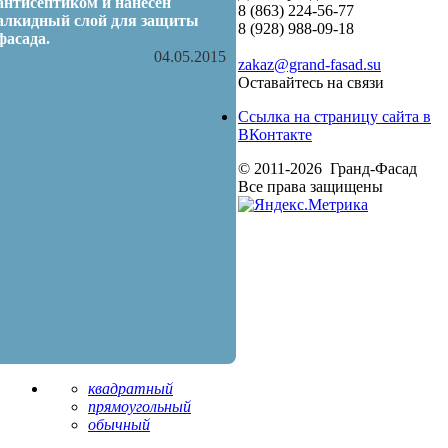
антисептиком и нанесен
8 (863) 224-56-77
алкидный слой для защиты
8 (928) 988-09-18
фасада.
04.05.2015
zakaz@grand-fasad.su
Оставайтесь на связи
Ссылка на страницу сайта в
ВКонтакте
© 2011-2026 Гранд-Фасад
Все права защищены
квадратный
прямоугольный
обычный