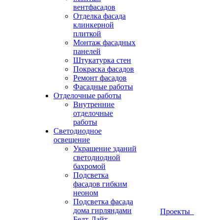
вентфасадов
Отделка фасада
клинкерной
плиткой
Монтаж фасадных
панелей
Штукатурка стен
Покраска фасадов
Ремонт фасадов
Фасадные работы
Отделочные работы
Внутренние
отделочные
работы
Светодиодное
освещение
Украшение зданий
светодиодной
бахромой
Подсветка
фасадов гибким
неоном
Подсветка фасада
дома гирляндами
Проекты
Белт-Лайт