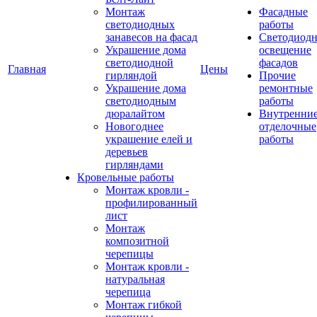
Монтаж
Фасадные
светодиодных
работы
занавесов на фасад
Светодиодн
Украшение дома
освещение
светодиодной
фасадов
Главная
Цены
гирляндой
Прочие
Украшение дома
ремонтные
светодиодным
работы
дюралайтом
Внутренни
Новогоднее
отделочные
украшение елей и
работы
деревьев
гирляндами
Кровельные работы
Монтаж кровли -
профилированный
лист
Монтаж
композитной
черепицы
Монтаж кровли -
натуральная
черепица
Монтаж гибкой