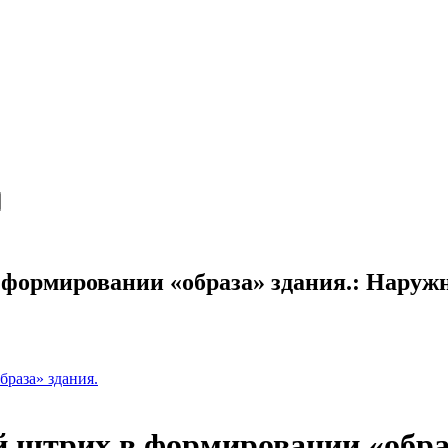
 формировании «образа» здания.: Наружн
раза» здания.
й штрих в формировании «обра