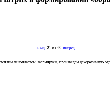
назад
21 из 43
вперед
утеплим пенопластом, заармируем, произведем декоративную отд