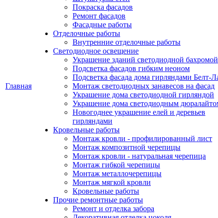
Покраска фасадов
Ремонт фасадов
Фасадные работы
Отделочные работы
Внутренние отделочные работы
Светодиодное освещение
Украшение зданий светодиодной бахромой
Подсветка фасадов гибким неоном
Подсветка фасада дома гирляндами Белт-Л
Главная
Монтаж светодиодных занавесов на фасад
Украшение дома светодиодной гирляндой
Украшение дома светодиодным дюралайто
Новогоднее украшение елей и деревьев
гирляндами
Кровельные работы
Монтаж кровли - профилированный лист
Монтаж композитной черепицы
Монтаж кровли - натуральная черепица
Монтаж гибкой черепицы
Монтаж металлочерепицы
Монтаж мягкой кровли
Кровельные работы
Прочие ремонтные работы
Ремонт и отделка забора
Декоративная отделка цоколя