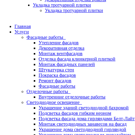
Укладка тротуарной плитки
Укладка тротуарной плитки
Главная
Услуги
Фасадные работы
Утепление фасадов
Декоративная отделка
Монтаж вентфасадов
Отделка фасада клинкерной плиткой
Монтаж фасадных панелей
Штукатурка стен
Покраска фасадов
Ремонт фасадов
Фасадные работы
Отделочные работы
Внутренние отделочные работы
Светодиодное освещение
Украшение зданий светодиодной бахромой
Подсветка фасадов гибким неоном
Подсветка фасада дома гирляндами Белт-Лайт
Монтаж светодиодных занавесов на фасад
Украшение дома светодиодной гирляндой
Украшение дома светодиодным дюралайтом