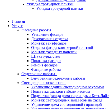
Укладка тротуарной плитки
Укладка тротуарной плитки
Главная
Услуги
Фасадные работы
Утепление фасадов
Декоративная отделка
Монтаж вентфасадов
Отделка фасада клинкерной плиткой
Монтаж фасадных панелей
Штукатурка стен
Покраска фасадов
Ремонт фасадов
Фасадные работы
Отделочные работы
Внутренние отделочные работы
Светодиодное освещение
Украшение зданий светодиодной бахромой
Подсветка фасадов гибким неоном
Подсветка фасада дома гирляндами Белт-Лайт
Монтаж светодиодных занавесов на фасад
Украшение дома светодиодной гирляндой
Украшение дома светодиодным дюралайтом