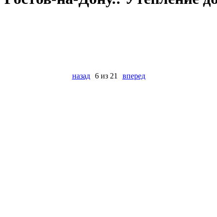
назад
6 из 21
вперед