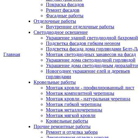
Покраска фасадов
Ремонт фасадов
Фасадные работы
Отделочные работы
Внутренние отделочные работы
Светодиодное освещение
Украшение зданий светодиодной бахромой
Подсветка фасадов гибким неоном
Подсветка фасада дома гирляндами Белт-Л
Главная
Монтаж светодиодных занавесов на фасад
Украшение дома светодиодной гирляндой
Украшение дома светодиодным дюралайто
Новогоднее украшение елей и деревьев
гирляндами
Кровельные работы
Монтаж кровли - профилированный лист
Монтаж композитной черепицы
Монтаж кровли - натуральная черепица
Монтаж гибкой черепицы
Монтаж металлочерепицы
Монтаж мягкой кровли
Кровельные работы
Прочие ремонтные работы
Ремонт и отделка забора
Декоративная отделка цоколя