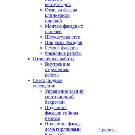
вентфасадов
Отделка фасада
клинкерной
плиткой
Монтаж фасадных
панелей
Штукатурка стен
Покраска фасадов
Ремонт фасадов
Фасадные работы
Отделочные работы
Внутренние
отделочные
работы
Светодиодное
освещение
Украшение зданий
светодиодной
бахромой
Подсветка
фасадов гибким
неоном
Подсветка фасада
дома гирляндами
Проекты
Белт-Лайт