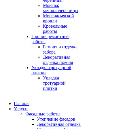
черепицы
Монтаж
металлочерепицы
Монтаж мягкой
кровли
Кровельные
работы
Прочие ремонтные
работы
Ремонт и отделка
забора
Декоративная
отделка цоколя
Укладка тротуарной
плитки
Укладка
тротуарной
плитки
Главная
Услуги
Фасадные работы
Утепление фасадов
Декоративная отделка