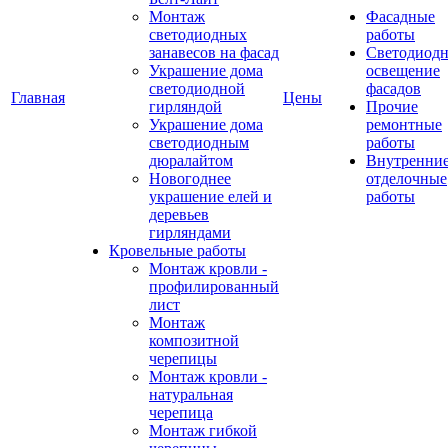
Монтаж
Фасадные
светодиодных
работы
занавесов на фасад
Светодиодн
Украшение дома
освещение
светодиодной
фасадов
Главная
Цены
гирляндой
Прочие
Украшение дома
ремонтные
светодиодным
работы
дюралайтом
Внутренни
Новогоднее
отделочные
украшение елей и
работы
деревьев
гирляндами
Кровельные работы
Монтаж кровли -
профилированный
лист
Монтаж
композитной
черепицы
Монтаж кровли -
натуральная
черепица
Монтаж гибкой