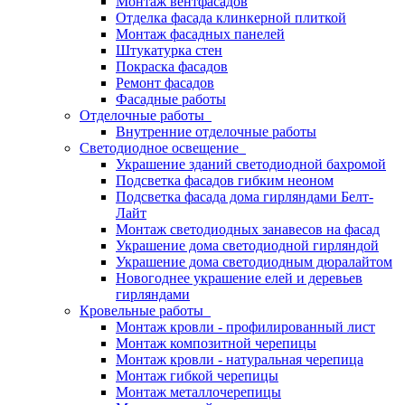
Монтаж вентфасадов
Отделка фасада клинкерной плиткой
Монтаж фасадных панелей
Штукатурка стен
Покраска фасадов
Ремонт фасадов
Фасадные работы
Отделочные работы
Внутренние отделочные работы
Светодиодное освещение
Украшение зданий светодиодной бахромой
Подсветка фасадов гибким неоном
Подсветка фасада дома гирляндами Белт-
Лайт
Монтаж светодиодных занавесов на фасад
Украшение дома светодиодной гирляндой
Украшение дома светодиодным дюралайтом
Новогоднее украшение елей и деревьев
гирляндами
Кровельные работы
Монтаж кровли - профилированный лист
Монтаж композитной черепицы
Монтаж кровли - натуральная черепица
Монтаж гибкой черепицы
Монтаж металлочерепицы