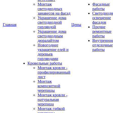
Монтаж
Фасадные
светодиодных
работы
занавесов на фасад
Светодиодн
Украшение дома
освещение
светодиодной
фасадов
Главная
Цены
гирляндой
Прочие
Украшение дома
ремонтные
светодиодным
работы
дюралайтом
Внутренни
Новогоднее
отделочные
украшение елей и
работы
деревьев
гирляндами
Кровельные работы
Монтаж кровли -
профилированный
лист
Монтаж
композитной
черепицы
Монтаж кровли -
натуральная
черепица
Монтаж гибкой