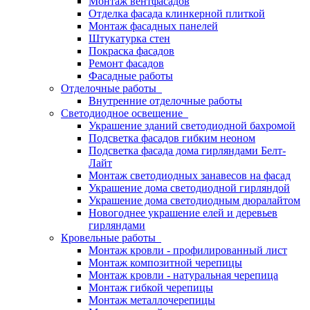
Монтаж вентфасадов
Отделка фасада клинкерной плиткой
Монтаж фасадных панелей
Штукатурка стен
Покраска фасадов
Ремонт фасадов
Фасадные работы
Отделочные работы
Внутренние отделочные работы
Светодиодное освещение
Украшение зданий светодиодной бахромой
Подсветка фасадов гибким неоном
Подсветка фасада дома гирляндами Белт-
Лайт
Монтаж светодиодных занавесов на фасад
Украшение дома светодиодной гирляндой
Украшение дома светодиодным дюралайтом
Новогоднее украшение елей и деревьев
гирляндами
Кровельные работы
Монтаж кровли - профилированный лист
Монтаж композитной черепицы
Монтаж кровли - натуральная черепица
Монтаж гибкой черепицы
Монтаж металлочерепицы