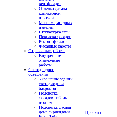
вентфасадов
Отделка фасада
клинкерной
плиткой
Монтаж фасадных
панелей
Штукатурка стен
Покраска фасадов
Ремонт фасадов
Фасадные работы
Отделочные работы
Внутренние
отделочные
работы
Светодиодное
освещение
Украшение зданий
светодиодной
бахромой
Подсветка
фасадов гибким
неоном
Подсветка фасада
дома гирляндами
Проекты
Белт-Лайт