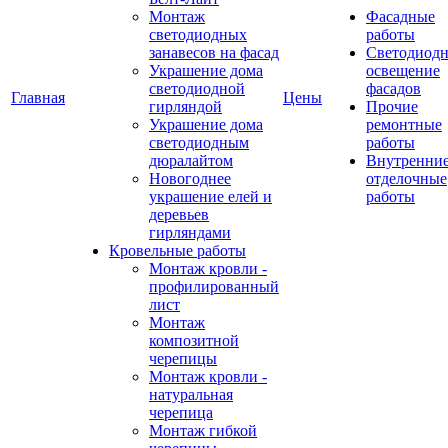
Монтаж
Фасадные
светодиодных
работы
занавесов на фасад
Светодиодн
Украшение дома
освещение
светодиодной
фасадов
Главная
Цены
гирляндой
Прочие
Украшение дома
ремонтные
светодиодным
работы
дюралайтом
Внутренни
Новогоднее
отделочные
украшение елей и
работы
деревьев
гирляндами
Кровельные работы
Монтаж кровли -
профилированный
лист
Монтаж
композитной
черепицы
Монтаж кровли -
натуральная
черепица
Монтаж гибкой