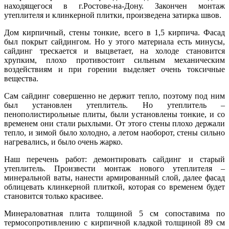
находящегося в г.Ростове-на-Дону. Закончен монтаж
утеплителя и клинкерной плитки, произведена затирка швов.
Дом кирпичный, стены тонкие, всего в 1,5 кирпича. Фасад
был покрыт сайдингом. Но у этого материала есть минусы,
сайдинг трескается и выцветает, на холоде становится
хрупким, плохо противостоит сильным механическим
воздействиям и при горении выделяет очень токсичные
вещества.
Сам сайдинг совершенно не держит тепло, поэтому под ним
был установлен утеплитель. Но утеплитель –
пенополистирольные плиты, были установлены тонкие, и со
временем они стали рыхлыми. От этого стены плохо держали
тепло, и зимой было холодно, а летом наоборот, стены сильно
нагревались, и было очень жарко.
Наш перечень работ: демонтировать сайдинг и старый
утеплитель. Произвести монтаж нового утеплителя –
минеральной ваты, нанести армированный слой, далее фасад
облицевать клинкерной плиткой, которая со временем будет
становится только красивее.
Минераловатная плита толщиной 5 см сопоставима по
термосопротивлению с кирпичной кладкой толщиной 89 см