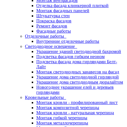
Монтаж вентфасадов
Отделка фасада клинкерной плиткой
Монтаж фасадных панелей
Штукатурка стен
Покраска фасадов
Ремонт фасадов
Фасадные работы
Отделочные работы
Внутренние отделочные работы
Светодиодное освещение
Украшение зданий светодиодной бахромой
Подсветка фасадов гибким неоном
Подсветка фасада дома гирляндами Белт-
Лайт
Монтаж светодиодных занавесов на фасад
Украшение дома светодиодной гирляндой
Украшение дома светодиодным дюралайтом
Новогоднее украшение елей и деревьев
гирляндами
Кровельные работы
Монтаж кровли - профилированный лист
Монтаж композитной черепицы
Монтаж кровли - натуральная черепица
Монтаж гибкой черепицы
Монтаж металлочерепицы