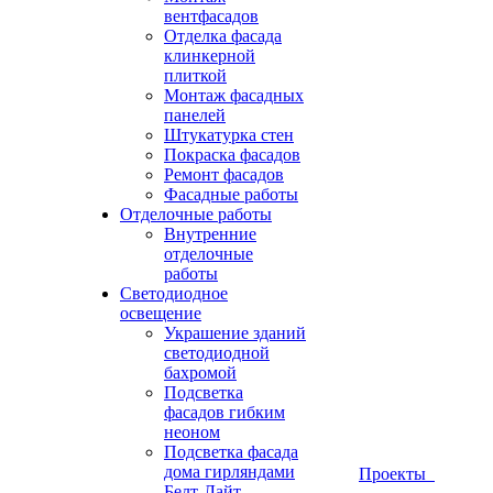
вентфасадов
Отделка фасада
клинкерной
плиткой
Монтаж фасадных
панелей
Штукатурка стен
Покраска фасадов
Ремонт фасадов
Фасадные работы
Отделочные работы
Внутренние
отделочные
работы
Светодиодное
освещение
Украшение зданий
светодиодной
бахромой
Подсветка
фасадов гибким
неоном
Подсветка фасада
дома гирляндами
Проекты
Белт-Лайт