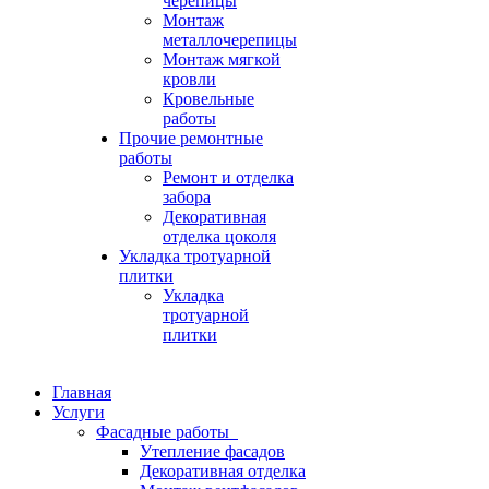
черепицы
Монтаж
металлочерепицы
Монтаж мягкой
кровли
Кровельные
работы
Прочие ремонтные
работы
Ремонт и отделка
забора
Декоративная
отделка цоколя
Укладка тротуарной
плитки
Укладка
тротуарной
плитки
Главная
Услуги
Фасадные работы
Утепление фасадов
Декоративная отделка