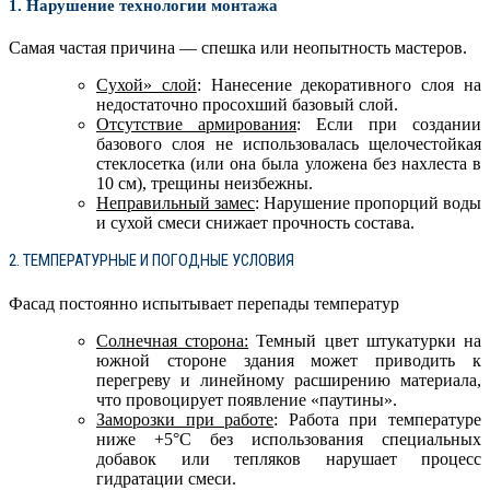
1. Нарушение технологии монтажа
Самая частая причина — спешка или неопытность мастеров.
Сухой» слой
: Нанесение декоративного слоя на
недостаточно просохший базовый слой.
Отсутствие армирования
: Если при создании
базового слоя не использовалась щелочестойкая
стеклосетка (или она была уложена без нахлеста в
10 см), трещины неизбежны.
Неправильный замес
: Нарушение пропорций воды
и сухой смеси снижает прочность состава.
2. ТЕМПЕРАТУРНЫЕ И ПОГОДНЫЕ УСЛОВИЯ
Фасад постоянно испытывает перепады температур
Солнечная сторона:
Темный цвет штукатурки на
южной стороне здания может приводить к
перегреву и линейному расширению материала,
что провоцирует появление «паутины».
Заморозки при работе
: Работа при температуре
ниже +5°C без использования специальных
добавок или тепляков нарушает процесс
гидратации смеси.