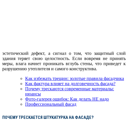
эстетический дефект, а сигнал о том, что защитный слой
здания теряет свою целостность. Если вовремя не принять
меры, влага начнет проникать вглубь стены, что приведет к
разрушению утеплителя и самого конструктива.
Как избежать трещин: золотые правила фасадчика
Как фактура влияет на долговечность фасада?
Почему трескаются современные материалы:
нюансы
Фото-галерея ошибок: Как делать НЕ надо
Профессиональный фасад
ПОЧЕМУ ТРЕСКАЕТСЯ ШТУКАТУРКА НА ФАСАДЕ?