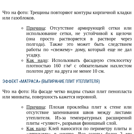
Что на фото: Трещины повторяют контуры кирпичной кладки
или газоблоков.
Причина
: Отсутствие армирующей сетки или
использование сетки, не устойчивой к щелочи
(она просто растворяется в растворе через
полгода). Также это может быть следствием
работы по «свежему» дому, который еще не дал
усадку.
Как надо
: Использовать фасадную стеклосетку
плотностью 160 г/м² с обязательным нахлестом
полотен друг на друга не менее 10 см.
ЭФФЕКТ «МАТРАСА» (ВЫПИРАНИЕ ПЛИТ УТЕПЛИТЕЛЯ)
Что на фото: На фасаде четко видны стыки плит пенопласта
или минваты, поверхность кажется неровной.
Причина
: Плохая проклейка плит к стене или
отсутствие запенивания швов между листами
утеплителя. Из-за температурных расширений
плиты «гуляют», разрывая финишный слой.
Как надо
: Клей наносится по периметру плиты и
«ляпухами» в центре. Все зазоры более 2 мм