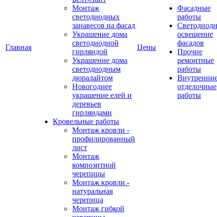
Монтаж
Фасадные
светодиодных
работы
занавесов на фасад
Светодиодн
Украшение дома
освещение
светодиодной
фасадов
Главная
Цены
гирляндой
Прочие
Украшение дома
ремонтные
светодиодным
работы
дюралайтом
Внутренни
Новогоднее
отделочные
украшение елей и
работы
деревьев
гирляндами
Кровельные работы
Монтаж кровли -
профилированный
лист
Монтаж
композитной
черепицы
Монтаж кровли -
натуральная
черепица
Монтаж гибкой