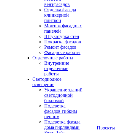
вентфасадов
Отделка фасада
клинкерной
плиткой
Монтаж фасадных
панелей
Штукатурка стен
Покраска фасадов
Ремонт фасадов
Фасадные работы
Отделочные работы
Внутренние
отделочные
работы
Светодиодное
освещение
Украшение зданий
светодиодной
бахромой
Подсветка
фасадов гибким
неоном
Подсветка фасада
дома гирляндами
Проекты
Белт-Лайт