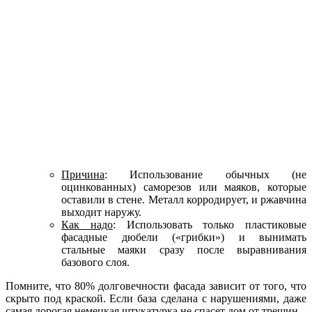
Причина
: Использование обычных (не
оцинкованных) саморезов или маяков, которые
оставили в стене. Металл корродирует, и ржавчина
выходит наружу.
Как надо
: Использовать только пластиковые
фасадные дюбели («грибки») и вынимать
стальные маяки сразу после выравнивания
базового слоя.
Помните, что 80% долговечности фасада зависит от того, что
скрыто под краской. Если база сделана с нарушениями, даже
самая дорогая немецкая штукатурка не спасет дом от трещин.