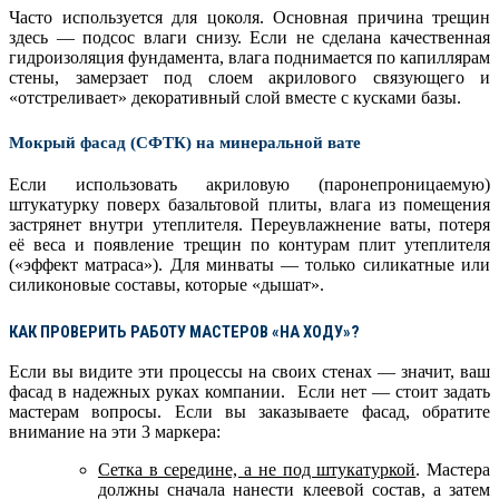
Часто используется для цоколя. Основная причина трещин
здесь — подсос влаги снизу. Если не сделана качественная
гидроизоляция фундамента, влага поднимается по капиллярам
стены, замерзает под слоем акрилового связующего и
«отстреливает» декоративный слой вместе с кусками базы.
Мокрый фасад (СФТК) на минеральной вате
Если использовать акриловую (паронепроницаемую)
штукатурку поверх базальтовой плиты, влага из помещения
застрянет внутри утеплителя. Переувлажнение ваты, потеря
её веса и появление трещин по контурам плит утеплителя
(«эффект матраса»).
Для минваты — только силикатные или
силиконовые составы, которые «дышат».
КАК ПРОВЕРИТЬ РАБОТУ МАСТЕРОВ «НА ХОДУ»?
Если вы видите эти процессы на своих стенах — значит, ваш
фасад в надежных руках компании. Если нет — стоит задать
мастерам вопросы. Если вы заказываете фасад, обратите
внимание на эти 3 маркера:
Сетка в середине, а не под штукатуркой
. Мастера
должны сначала нанести клеевой состав, а затем