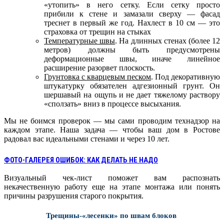
«утопить» в него сетку. Если сетку просто
прибили к стене и замазали сверху — фасад
треснет в первый же год. Нахлест в 10 см — это
страховка от трещин на стыках
Температурные швы
. На длинных стенах (более 12
метров) должны быть предусмотрены
деформационные швы, иначе линейное
расширение разорвет плоскость.
Грунтовка с кварцевым песком
. Под декоративную
штукатурку обязателен адгезионный грунт. Он
шершавый на ощупь и не дает тяжелому раствору
«сползать» вниз в процессе высыхания.
Мы не боимся проверок — мы сами проводим технадзор на
каждом этапе. Наша задача — чтобы ваш дом в Ростове
радовал вас идеальными стенами и через 10 лет.
ФОТО-ГАЛЕРЕЯ ОШИБОК: КАК ДЕЛАТЬ НЕ НАДО
Визуальный чек-лист поможет вам распознать
некачественную работу еще на этапе монтажа или понять
причины разрушения старого покрытия.
Трещины-«лесенки» по швам блоков