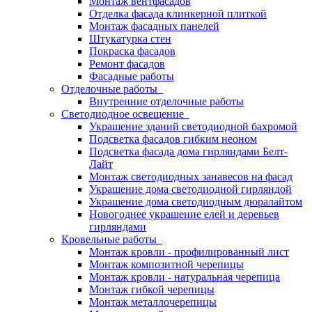
Монтаж вентфасадов
Отделка фасада клинкерной плиткой
Монтаж фасадных панелей
Штукатурка стен
Покраска фасадов
Ремонт фасадов
Фасадные работы
Отделочные работы
Внутренние отделочные работы
Светодиодное освещение
Украшение зданий светодиодной бахромой
Подсветка фасадов гибким неоном
Подсветка фасада дома гирляндами Белт-
Лайт
Монтаж светодиодных занавесов на фасад
Украшение дома светодиодной гирляндой
Украшение дома светодиодным дюралайтом
Новогоднее украшение елей и деревьев
гирляндами
Кровельные работы
Монтаж кровли - профилированный лист
Монтаж композитной черепицы
Монтаж кровли - натуральная черепица
Монтаж гибкой черепицы
Монтаж металлочерепицы