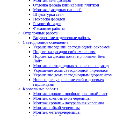
Монтаж вентфасадов
Отделка фасада клинкерной плиткой
Монтаж фасадных панелей
Штукатурка стен
Покраска фасадов
Ремонт фасадов
Фасадные работы
Отделочные работы
Внутренние отделочные работы
Светодиодное освещение
Украшение зданий светодиодной бахромой
Подсветка фасадов гибким неоном
Подсветка фасада дома гирляндами Белт-
Лайт
Монтаж светодиодных занавесов на фасад
Украшение дома светодиодной гирляндой
Украшение дома светодиодным дюралайтом
Новогоднее украшение елей и деревьев
гирляндами
Кровельные работы
Монтаж кровли - профилированный лист
Монтаж композитной черепицы
Монтаж кровли - натуральная черепица
Монтаж гибкой черепицы
Монтаж металлочерепицы