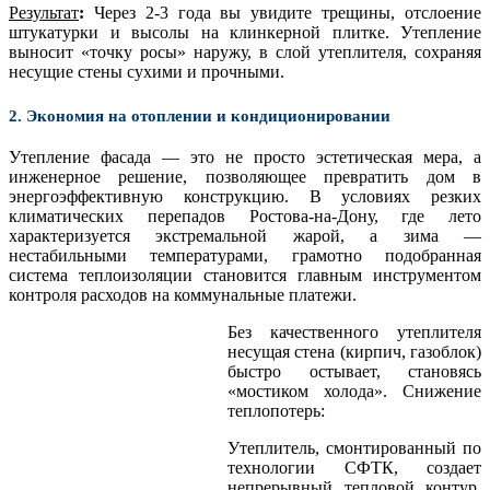
Результат
:
Через 2-3 года вы увидите трещины, отслоение
штукатурки и высолы на клинкерной плитке. Утепление
выносит «точку росы» наружу, в слой утеплителя, сохраняя
несущие стены сухими и прочными.
2. Экономия на отоплении и кондиционировании
​Утепление фасада — это не просто эстетическая мера, а
инженерное решение, позволяющее превратить дом в
энергоэффективную конструкцию. В условиях резких
климатических перепадов Ростова-на-Дону, где лето
характеризуется экстремальной жарой, а зима —
нестабильными температурами, грамотно подобранная
система теплоизоляции становится главным инструментом
контроля расходов на коммунальные платежи.
​Без качественного утеплителя
несущая стена (кирпич, газоблок)
быстро остывает, становясь
«мостиком холода». ​Снижение
теплопотерь:
Утеплитель, смонтированный по
технологии СФТК, создает
непрерывный тепловой контур.