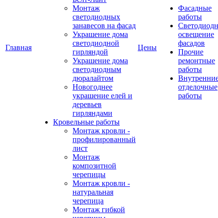
Монтаж
Фасадные
светодиодных
работы
занавесов на фасад
Светодиодн
Украшение дома
освещение
светодиодной
фасадов
Главная
Цены
гирляндой
Прочие
Украшение дома
ремонтные
светодиодным
работы
дюралайтом
Внутренни
Новогоднее
отделочные
украшение елей и
работы
деревьев
гирляндами
Кровельные работы
Монтаж кровли -
профилированный
лист
Монтаж
композитной
черепицы
Монтаж кровли -
натуральная
черепица
Монтаж гибкой