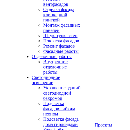
вентфасадов
Отделка фасада
клинкерной
плиткой
Монтаж фасадных
панелей
Штукатурка стен
Покраска фасадов
Ремонт фасадов
Фасадные работы
Отделочные работы
Внутренние
отделочные
работы
Светодиодное
освещение
Украшение зданий
светодиодной
бахромой
Подсветка
фасадов гибким
неоном
Подсветка фасада
дома гирляндами
Проекты
Белт-Лайт