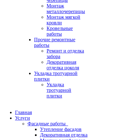
черепицы
Монтаж
металлочерепицы
Монтаж мягкой
кровли
Кровельные
работы
Прочие ремонтные
работы
Ремонт и отделка
забора
Декоративная
отделка цоколя
Укладка тротуарной
плитки
Укладка
тротуарной
плитки
Главная
Услуги
Фасадные работы
Утепление фасадов
Декоративная отделка