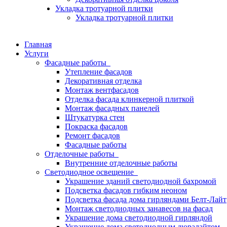
Укладка тротуарной плитки
Укладка тротуарной плитки
Главная
Услуги
Фасадные работы
Утепление фасадов
Декоративная отделка
Монтаж вентфасадов
Отделка фасада клинкерной плиткой
Монтаж фасадных панелей
Штукатурка стен
Покраска фасадов
Ремонт фасадов
Фасадные работы
Отделочные работы
Внутренние отделочные работы
Светодиодное освещение
Украшение зданий светодиодной бахромой
Подсветка фасадов гибким неоном
Подсветка фасада дома гирляндами Белт-Лайт
Монтаж светодиодных занавесов на фасад
Украшение дома светодиодной гирляндой
Украшение дома светодиодным дюралайтом