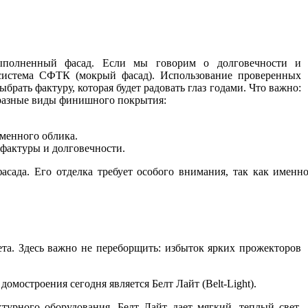
ыполненный фасад. Если мы говорим о долговечности и
 система СФТК (мокрый фасад). Использование проверенных
ыбрать фактуру, которая будет радовать глаз годами. Что важно:
 разные виды финишного покрытия:
менного облика.
фактуры и долговечности.
асада. Его отделка требует особого внимания, так как именн
ета. Здесь важно не переборщить: избыток ярких прожекторов
мостроения сегодня является Белт Лайт (Belt-Light).
турного оборудования, Белт Лайт дает мягкий, теплый свет,