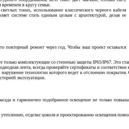
 временем в кругу семьи.
светлых тонах, использование классического черного кабеля
ляет системе стать единым целым с архитектурой, делая ее
о повторный ремонт через год. Чтобы ваш проект оставался
 только комплектующие со степенью защиты IP65/IP67. Это стан
тодиодная лента, всегда проверяйте сертификаты и соответстви
 нарушение технологии которого ведет к отслоению покрытия.
историей эксплуатации.
асада и гармонично подобранное освещение не только повыша
 утеплению, отделке цоколя и проектированию освещения помож