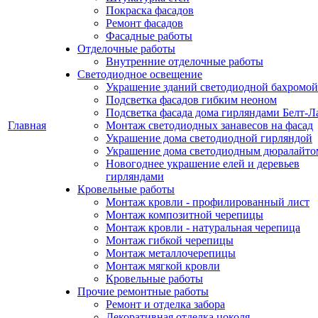
Покраска фасадов
Ремонт фасадов
Фасадные работы
Отделочные работы
Внутренние отделочные работы
Светодиодное освещение
Украшение зданий светодиодной бахромой
Подсветка фасадов гибким неоном
Подсветка фасада дома гирляндами Белт-Л
Главная
Монтаж светодиодных занавесов на фасад
Украшение дома светодиодной гирляндой
Украшение дома светодиодным дюралайто
Новогоднее украшение елей и деревьев
гирляндами
Кровельные работы
Монтаж кровли - профилированный лист
Монтаж композитной черепицы
Монтаж кровли - натуральная черепица
Монтаж гибкой черепицы
Монтаж металлочерепицы
Монтаж мягкой кровли
Кровельные работы
Прочие ремонтные работы
Ремонт и отделка забора
Декоративная отделка цоколя