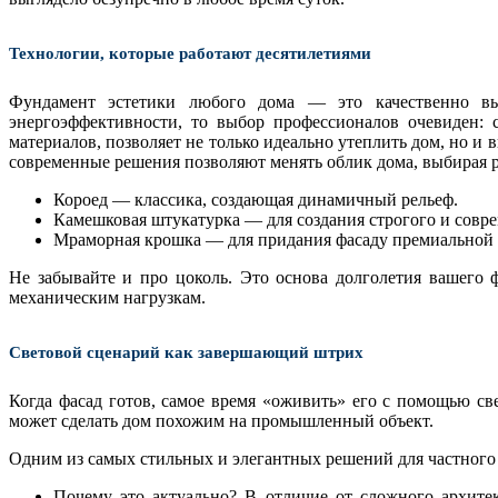
Технологии, которые работают десятилетиями
Фундамент эстетики любого дома — это качественно в
энергоэффективности, то выбор профессионалов очевиден:
материалов, позволяет не только идеально утеплить дом, но и в
современные решения позволяют менять облик дома, выбирая
Короед — классика, создающая динамичный рельеф.
Камешковая штукатурка — для создания строгого и совре
Мраморная крошка — для придания фасаду премиальной 
Не забывайте и про цоколь. Это основа долголетия вашего ф
механическим нагрузкам.
Световой сценарий как завершающий штрих
Когда фасад готов, самое время «оживить» его с помощью св
может сделать дом похожим на промышленный объект.
Одним из самых стильных и элегантных решений для частного до
Почему это актуально? В отличие от сложного архитек