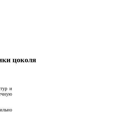
ики цоколя
атур и
ечную
ильно