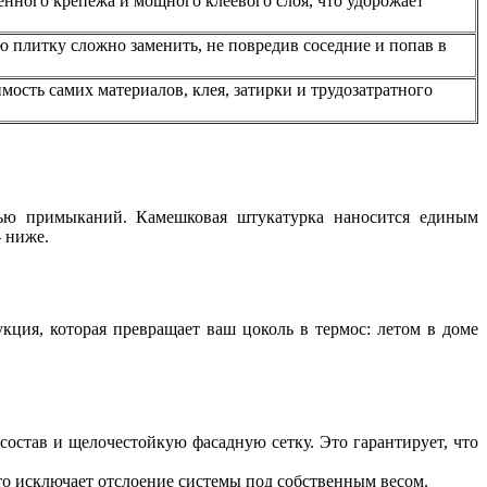
енного крепежа и мощного клеевого слоя, что удорожает
 плитку сложно заменить, не повредив соседние и попав в
мость самих материалов, клея, затирки и трудозатратного
тью примыканий. Камешковая штукатурка наносится единым
 ниже.
ция, которая превращает ваш цоколь в термос: летом в доме
остав и щелочестойкую фасадную сетку. Это гарантирует, что
что исключает отслоение системы под собственным весом.