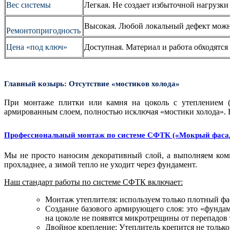
Вес системы
Легкая. Не создает избыточной нагрузки
Высокая. Любой локальный дефект можн
Ремонтопригодность
Цена «под ключ»
Доступная. Материал и работа обходятс
Главный козырь: Отсутствие «мостиков холода»
При монтаже плитки или камня на цоколь с утеплением (
армированным слоем, полностью исключая «мостики холода». В
Профессиональный монтаж по системе СФТК («Мокрый фаса
Мы не просто наносим декоративный слой, а выполняем комп
прохладнее, а зимой тепло не уходит через фундамент.
Наш стандарт работы по системе СФТК включает:
Монтаж утеплителя: используем только плотный фас
Создание базового армирующего слоя: это «фундам
на цоколе не появятся микротрещины от перепадов 
Двойное крепление: Утеплитель крепится не только