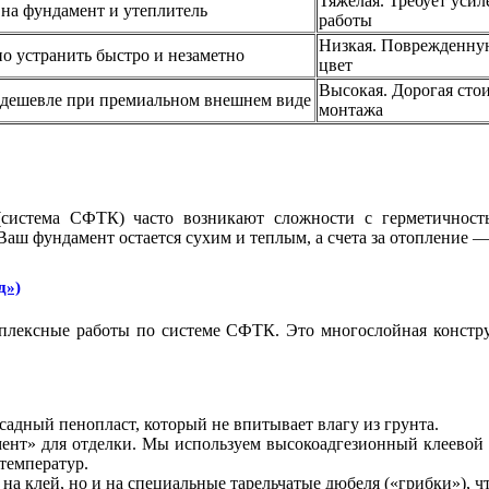
Тяжелая. Требует усил
 на фундамент и утеплитель
работы
Низкая. Поврежденную
о устранить быстро и незаметно
цвет
Высокая. Дорогая стои
я дешевле при премиальном внешнем виде
монтажа
система СФТК) часто возникают сложности с герметичнос
аш фундамент остается сухим и теплым, а счета за отопление —
д»)
лексные работы по системе СФТК. Это многослойная конструк
адный пенопласт, который не впитывает влагу из грунта.
ент» для отделки. Мы используем высокоадгезионный клеевой с
температур.
 на клей, но и на специальные тарельчатые дюбеля («грибки»), 