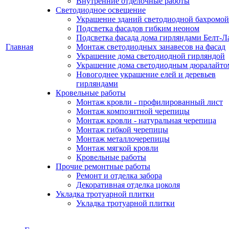
Внутренние отделочные работы
Светодиодное освещение
Украшение зданий светодиодной бахромой
Подсветка фасадов гибким неоном
Подсветка фасада дома гирляндами Белт-Л
Главная
Монтаж светодиодных занавесов на фасад
Украшение дома светодиодной гирляндой
Украшение дома светодиодным дюралайто
Новогоднее украшение елей и деревьев
гирляндами
Кровельные работы
Монтаж кровли - профилированный лист
Монтаж композитной черепицы
Монтаж кровли - натуральная черепица
Монтаж гибкой черепицы
Монтаж металлочерепицы
Монтаж мягкой кровли
Кровельные работы
Прочие ремонтные работы
Ремонт и отделка забора
Декоративная отделка цоколя
Укладка тротуарной плитки
Укладка тротуарной плитки