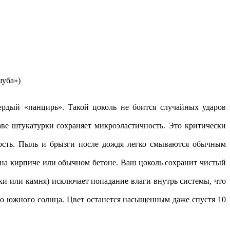
шуба»)
ердый «панцирь». Такой цоколь не боится случайных ударов
аве штукатурки сохраняет микроэластичность. Это критически
хность. Пыль и брызги после дождя легко смываются обычным
 на кирпиче или обычном бетоне. Ваш цоколь сохранит чистый
тки или камня) исключает попадание влаги внутрь системы, что
го южного солнца. Цвет останется насыщенным даже спустя 10