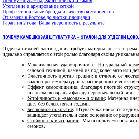
Почему «шуба» надежнее плитки и камня
Утепление и армирование сеткой
Профессиональные бренды и качество компонентов
От замера в Ростове до чистки площадки
Гарантия 2 года: Ваша уверенность в результате
ПОЧЕМУ КАМЕШКОВАЯ ШТУКАТУРКА — ЭТАЛОН ДЛЯ ОТДЕЛКИ ЦОКО
Отделка нижней части здания требует материалов с экстрем
идеально справляется с этой ролью благодаря своим уникальны
Максимальная ударопрочность
: Натуральный каме
садовой техникой, камней из-под колес авто или дет
Эластичность против трещин
: в отличие от жест
важно при температурных расширениях и естественн
Эффект самоочищения
: благодаря плотной струк
шлангом, возвращая фасаду первоначальный вид.
Устойчивость к «высолам» и химии
: Материал ине
цвет без белых пятен годами.
Бесшовное покрытие
: Штукатурка наносится едины
защищает утеплитель и само основание от разрушен
Стойкость к выгоранию
: Мы используем составы с
сезонов.