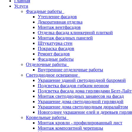
Главная
Услуги
Фасадные работы
Утепление фасадов
Декоративная отделка
Монтаж вентфасадов
Отделка фасада клинкерной плиткой
Монтаж фасадных панелей
Штукатурка стен
Покраска фасадов
Ремонт фасадов
Фасадные работы
Отделочные работы
Внутренние отделочные работы
Светодиодное освещение
Украшение зданий светодиодной бахромой
Подсветка фасадов гибким неоном
Подсветка фасада дома гирляндами Белт-Лайт
Монтаж светодиодных занавесов на фасад
Украшение дома светодиодной гирляндой
Украшение дома светодиодным дюралайтом
Новогоднее украшение елей и деревьев гирл
Кровельные работы
Монтаж кровли - профилированный лист
Монтаж композитной черепицы