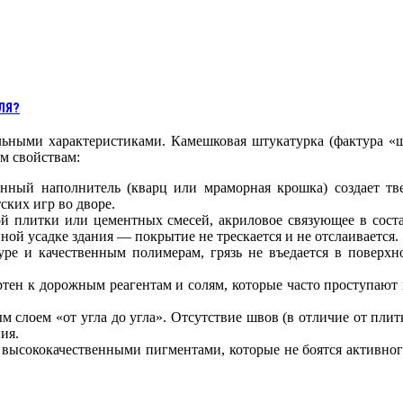
ЛЯ?
альными характеристиками. Камешковая штукатурка (фактура «
м свойствам:
нный наполнитель (кварц или мраморная крошка) создает тв
ских игр во дворе.
кой плитки или цементных смесей, акриловое связующее в сост
ой усадке здания — покрытие не трескается и не отслаивается.
туре и качественным полимерам, грязь не въедается в повер
ртен к дорожным реагентам и солям, которые часто проступают
м слоем «от угла до угла». Отсутствие швов (в отличие от пли
ия.
 высококачественными пигментами, которые не боятся активно