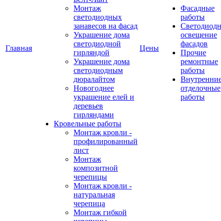
Монтаж
Фасадные
светодиодных
работы
занавесов на фасад
Светодиодн
Украшение дома
освещение
светодиодной
фасадов
Главная
Цены
гирляндой
Прочие
Украшение дома
ремонтные
светодиодным
работы
дюралайтом
Внутренни
Новогоднее
отделочные
украшение елей и
работы
деревьев
гирляндами
Кровельные работы
Монтаж кровли -
профилированный
лист
Монтаж
композитной
черепицы
Монтаж кровли -
натуральная
черепица
Монтаж гибкой