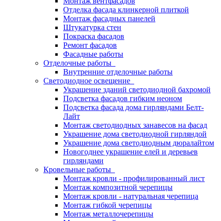
Монтаж вентфасадов
Отделка фасада клинкерной плиткой
Монтаж фасадных панелей
Штукатурка стен
Покраска фасадов
Ремонт фасадов
Фасадные работы
Отделочные работы
Внутренние отделочные работы
Светодиодное освещение
Украшение зданий светодиодной бахромой
Подсветка фасадов гибким неоном
Подсветка фасада дома гирляндами Белт-
Лайт
Монтаж светодиодных занавесов на фасад
Украшение дома светодиодной гирляндой
Украшение дома светодиодным дюралайтом
Новогоднее украшение елей и деревьев
гирляндами
Кровельные работы
Монтаж кровли - профилированный лист
Монтаж композитной черепицы
Монтаж кровли - натуральная черепица
Монтаж гибкой черепицы
Монтаж металлочерепицы