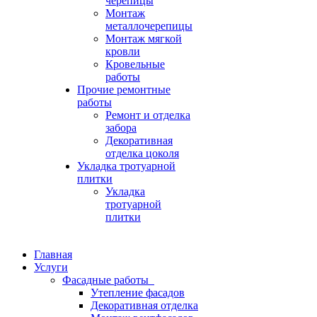
черепицы
Монтаж
металлочерепицы
Монтаж мягкой
кровли
Кровельные
работы
Прочие ремонтные
работы
Ремонт и отделка
забора
Декоративная
отделка цоколя
Укладка тротуарной
плитки
Укладка
тротуарной
плитки
Главная
Услуги
Фасадные работы
Утепление фасадов
Декоративная отделка