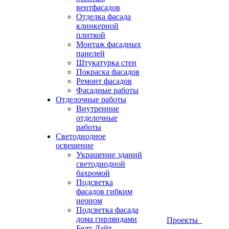
вентфасадов
Отделка фасада
клинкерной
плиткой
Монтаж фасадных
панелей
Штукатурка стен
Покраска фасадов
Ремонт фасадов
Фасадные работы
Отделочные работы
Внутренние
отделочные
работы
Светодиодное
освещение
Украшение зданий
светодиодной
бахромой
Подсветка
фасадов гибким
неоном
Подсветка фасада
дома гирляндами
Проекты
Белт-Лайт