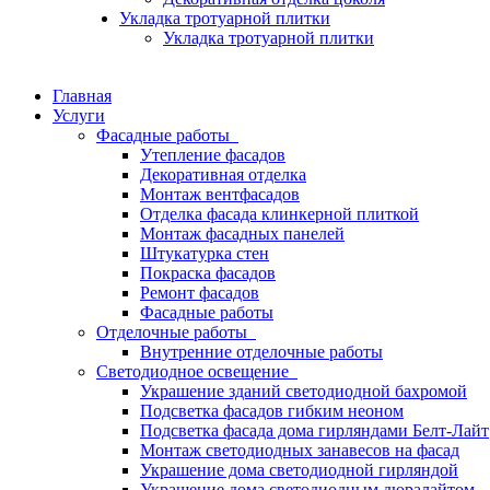
Укладка тротуарной плитки
Укладка тротуарной плитки
Главная
Услуги
Фасадные работы
Утепление фасадов
Декоративная отделка
Монтаж вентфасадов
Отделка фасада клинкерной плиткой
Монтаж фасадных панелей
Штукатурка стен
Покраска фасадов
Ремонт фасадов
Фасадные работы
Отделочные работы
Внутренние отделочные работы
Светодиодное освещение
Украшение зданий светодиодной бахромой
Подсветка фасадов гибким неоном
Подсветка фасада дома гирляндами Белт-Лайт
Монтаж светодиодных занавесов на фасад
Украшение дома светодиодной гирляндой
Украшение дома светодиодным дюралайтом