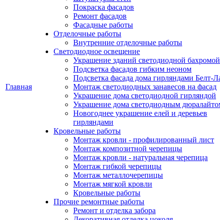
Покраска фасадов
Ремонт фасадов
Фасадные работы
Отделочные работы
Внутренние отделочные работы
Светодиодное освещение
Украшение зданий светодиодной бахромой
Подсветка фасадов гибким неоном
Подсветка фасада дома гирляндами Белт-Л
Главная
Монтаж светодиодных занавесов на фасад
Украшение дома светодиодной гирляндой
Украшение дома светодиодным дюралайто
Новогоднее украшение елей и деревьев
гирляндами
Кровельные работы
Монтаж кровли - профилированный лист
Монтаж композитной черепицы
Монтаж кровли - натуральная черепица
Монтаж гибкой черепицы
Монтаж металлочерепицы
Монтаж мягкой кровли
Кровельные работы
Прочие ремонтные работы
Ремонт и отделка забора
Декоративная отделка цоколя