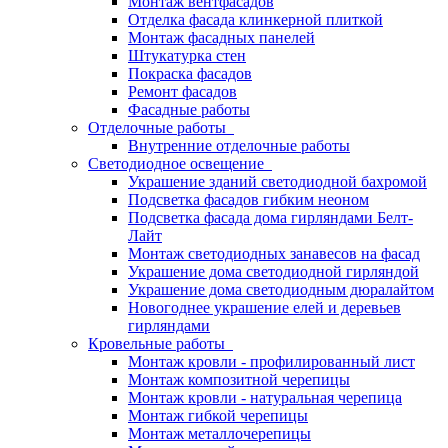
Монтаж вентфасадов
Отделка фасада клинкерной плиткой
Монтаж фасадных панелей
Штукатурка стен
Покраска фасадов
Ремонт фасадов
Фасадные работы
Отделочные работы
Внутренние отделочные работы
Светодиодное освещение
Украшение зданий светодиодной бахромой
Подсветка фасадов гибким неоном
Подсветка фасада дома гирляндами Белт-
Лайт
Монтаж светодиодных занавесов на фасад
Украшение дома светодиодной гирляндой
Украшение дома светодиодным дюралайтом
Новогоднее украшение елей и деревьев
гирляндами
Кровельные работы
Монтаж кровли - профилированный лист
Монтаж композитной черепицы
Монтаж кровли - натуральная черепица
Монтаж гибкой черепицы
Монтаж металлочерепицы