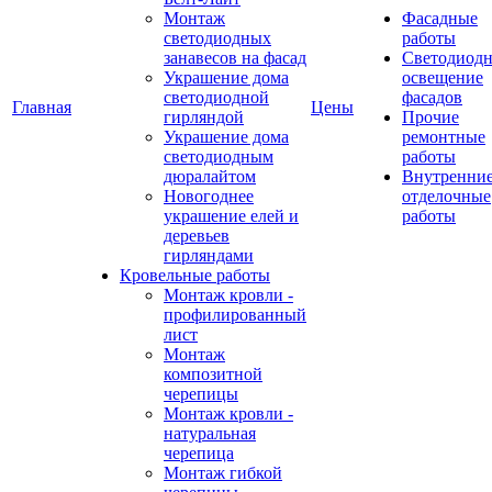
Монтаж
Фасадные
светодиодных
работы
занавесов на фасад
Светодиодн
Украшение дома
освещение
светодиодной
фасадов
Главная
Цены
гирляндой
Прочие
Украшение дома
ремонтные
светодиодным
работы
дюралайтом
Внутренни
Новогоднее
отделочные
украшение елей и
работы
деревьев
гирляндами
Кровельные работы
Монтаж кровли -
профилированный
лист
Монтаж
композитной
черепицы
Монтаж кровли -
натуральная
черепица
Монтаж гибкой