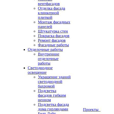
вентфасадов
Отделка фасада
клинкерной
плиткой
Монтаж фасадных
панелей
Штукатурка стен
Покраска фасадов
Ремонт фасадов
Фасадные работы
Отделочные работы
Внутренние
отделочные
работы
Светодиодное
освещение
Украшение зданий
светодиодной
бахромой
Подсветка
фасадов гибким
неоном
Подсветка фасада
дома гирляндами
Проекты
Белт-Лайт