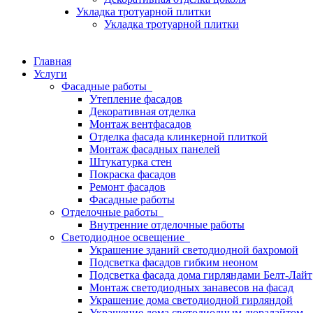
Укладка тротуарной плитки
Укладка тротуарной плитки
Главная
Услуги
Фасадные работы
Утепление фасадов
Декоративная отделка
Монтаж вентфасадов
Отделка фасада клинкерной плиткой
Монтаж фасадных панелей
Штукатурка стен
Покраска фасадов
Ремонт фасадов
Фасадные работы
Отделочные работы
Внутренние отделочные работы
Светодиодное освещение
Украшение зданий светодиодной бахромой
Подсветка фасадов гибким неоном
Подсветка фасада дома гирляндами Белт-Лайт
Монтаж светодиодных занавесов на фасад
Украшение дома светодиодной гирляндой
Украшение дома светодиодным дюралайтом