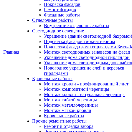
Покраска фасадов
Ремонт фасадов
Фасадные работы
Отделочные работы
Внутренние отделочные работы
Светодиодное освещение
Украшение зданий светодиодной бахромой
Подсветка фасадов гибким неоном
Подсветка фасада дома гирляндами Белт-Л
Главная
Монтаж светодиодных занавесов на фасад
Украшение дома светодиодной гирляндой
Украшение дома светодиодным дюралайто
Новогоднее украшение елей и деревьев
гирляндами
Кровельные работы
Монтаж кровли - профилированный лист
Монтаж композитной черепицы
Монтаж кровли - натуральная черепица
Монтаж гибкой черепицы
Монтаж металлочерепицы
Монтаж мягкой кровли
Кровельные работы
Прочие ремонтные работы
Ремонт и отделка забора
Декоративная отделка цоколя