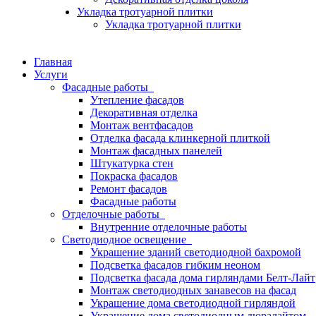
Укладка тротуарной плитки
Укладка тротуарной плитки
Главная
Услуги
Фасадные работы
Утепление фасадов
Декоративная отделка
Монтаж вентфасадов
Отделка фасада клинкерной плиткой
Монтаж фасадных панелей
Штукатурка стен
Покраска фасадов
Ремонт фасадов
Фасадные работы
Отделочные работы
Внутренние отделочные работы
Светодиодное освещение
Украшение зданий светодиодной бахромой
Подсветка фасадов гибким неоном
Подсветка фасада дома гирляндами Белт-Лайт
Монтаж светодиодных занавесов на фасад
Украшение дома светодиодной гирляндой
Украшение дома светодиодным дюралайтом