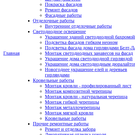
Покраска фасадов
Ремонт фасадов
Фасадные работы
Отделочные работы
Внутренние отделочные работы
Светодиодное освещение
Украшение зданий светодиодной бахромой
Подсветка фасадов гибким неоном
Подсветка фасада дома гирляндами Белт-Л
Главная
Монтаж светодиодных занавесов на фасад
Украшение дома светодиодной гирляндой
Украшение дома светодиодным дюралайто
Новогоднее украшение елей и деревьев
гирляндами
Кровельные работы
Монтаж кровли - профилированный лист
Монтаж композитной черепицы
Монтаж кровли - натуральная черепица
Монтаж гибкой черепицы
Монтаж металлочерепицы
Монтаж мягкой кровли
Кровельные работы
Прочие ремонтные работы
Ремонт и отделка забора
Декоративная отделка цоколя