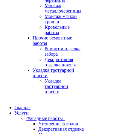
черепицы
Монтаж
металлочерепицы
Монтаж мягкой
кровли
Кровельные
работы
Прочие ремонтные
работы
Ремонт и отделка
забора
Декоративная
отделка цоколя
Укладка тротуарной
плитки
Укладка
тротуарной
плитки
Главная
Услуги
Фасадные работы
Утепление фасадов
Декоративная отделка