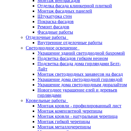
Монтаж вентфасадов
Отделка фасада клинкерной плиткой
Монтаж фасадных панелей
Штукатурка стен
Покраска фасадов
Ремонт фасадов
Фасадные работы
Отделочные работы
Внутренние отделочные работы
Светодиодное освещение
Украшение зданий светодиодной бахромой
Подсветка фасадов гибким неоном
Подсветка фасада дома гирляндами Белт-
Лайт
Монтаж светодиодных занавесов на фасад
Украшение дома светодиодной гирляндой
Украшение дома светодиодным дюралайтом
Новогоднее украшение елей и деревьев
гирляндами
Кровельные работы
Монтаж кровли - профилированный лист
Монтаж композитной черепицы
Монтаж кровли - натуральная черепица
Монтаж гибкой черепицы
Монтаж металлочерепицы