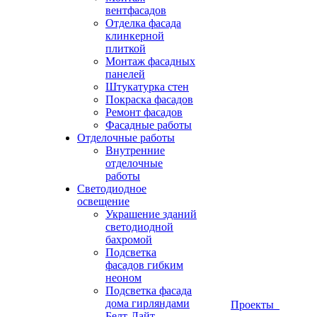
вентфасадов
Отделка фасада
клинкерной
плиткой
Монтаж фасадных
панелей
Штукатурка стен
Покраска фасадов
Ремонт фасадов
Фасадные работы
Отделочные работы
Внутренние
отделочные
работы
Светодиодное
освещение
Украшение зданий
светодиодной
бахромой
Подсветка
фасадов гибким
неоном
Подсветка фасада
дома гирляндами
Проекты
Белт-Лайт