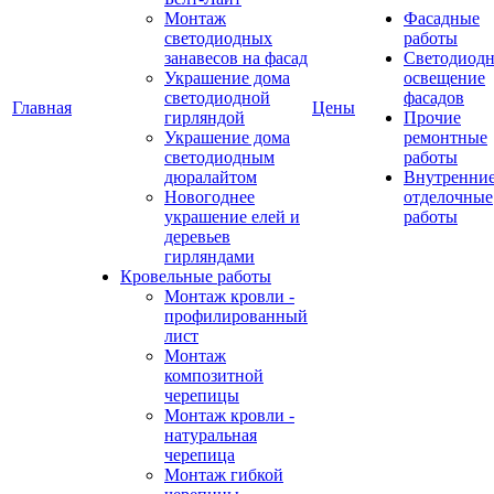
Монтаж
Фасадные
светодиодных
работы
занавесов на фасад
Светодиодн
Украшение дома
освещение
светодиодной
фасадов
Главная
Цены
гирляндой
Прочие
Украшение дома
ремонтные
светодиодным
работы
дюралайтом
Внутренни
Новогоднее
отделочные
украшение елей и
работы
деревьев
гирляндами
Кровельные работы
Монтаж кровли -
профилированный
лист
Монтаж
композитной
черепицы
Монтаж кровли -
натуральная
черепица
Монтаж гибкой