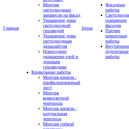
Монтаж
Фасадные
светодиодных
работы
занавесов на фасад
Светодиодн
Украшение дома
освещение
светодиодной
фасадов
Главная
Цены
гирляндой
Прочие
Украшение дома
ремонтные
светодиодным
работы
дюралайтом
Внутренни
Новогоднее
отделочные
украшение елей и
работы
деревьев
гирляндами
Кровельные работы
Монтаж кровли -
профилированный
лист
Монтаж
композитной
черепицы
Монтаж кровли -
натуральная
черепица
Монтаж гибкой