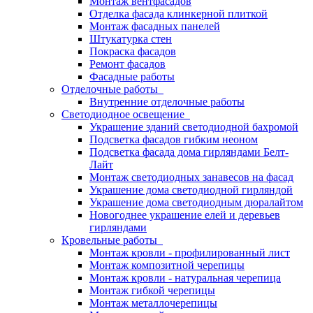
Монтаж вентфасадов
Отделка фасада клинкерной плиткой
Монтаж фасадных панелей
Штукатурка стен
Покраска фасадов
Ремонт фасадов
Фасадные работы
Отделочные работы
Внутренние отделочные работы
Светодиодное освещение
Украшение зданий светодиодной бахромой
Подсветка фасадов гибким неоном
Подсветка фасада дома гирляндами Белт-
Лайт
Монтаж светодиодных занавесов на фасад
Украшение дома светодиодной гирляндой
Украшение дома светодиодным дюралайтом
Новогоднее украшение елей и деревьев
гирляндами
Кровельные работы
Монтаж кровли - профилированный лист
Монтаж композитной черепицы
Монтаж кровли - натуральная черепица
Монтаж гибкой черепицы
Монтаж металлочерепицы