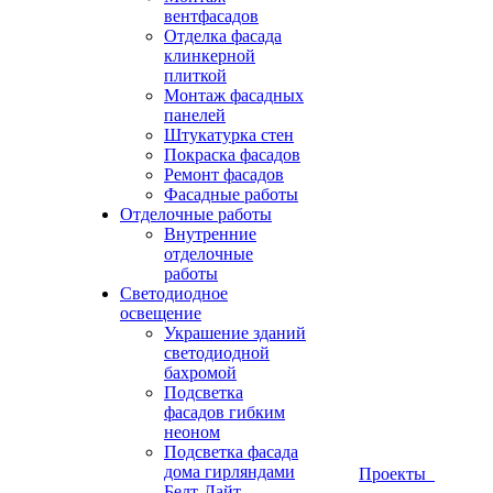
вентфасадов
Отделка фасада
клинкерной
плиткой
Монтаж фасадных
панелей
Штукатурка стен
Покраска фасадов
Ремонт фасадов
Фасадные работы
Отделочные работы
Внутренние
отделочные
работы
Светодиодное
освещение
Украшение зданий
светодиодной
бахромой
Подсветка
фасадов гибким
неоном
Подсветка фасада
дома гирляндами
Проекты
Белт-Лайт