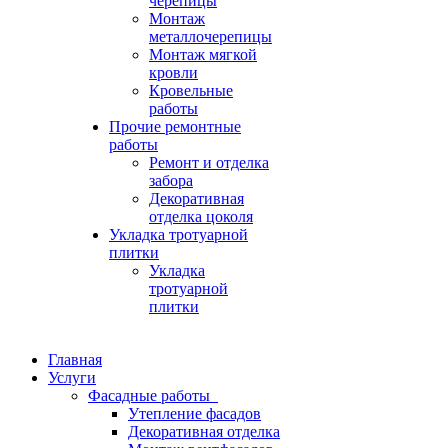
черепицы
Монтаж
металлочерепицы
Монтаж мягкой
кровли
Кровельные
работы
Прочие ремонтные
работы
Ремонт и отделка
забора
Декоративная
отделка цоколя
Укладка тротуарной
плитки
Укладка
тротуарной
плитки
Главная
Услуги
Фасадные работы
Утепление фасадов
Декоративная отделка