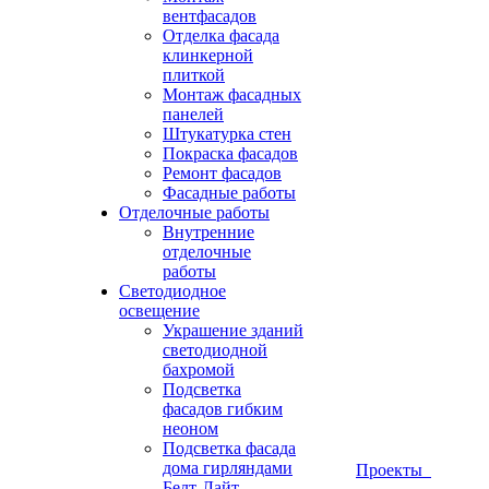
вентфасадов
Отделка фасада
клинкерной
плиткой
Монтаж фасадных
панелей
Штукатурка стен
Покраска фасадов
Ремонт фасадов
Фасадные работы
Отделочные работы
Внутренние
отделочные
работы
Светодиодное
освещение
Украшение зданий
светодиодной
бахромой
Подсветка
фасадов гибким
неоном
Подсветка фасада
дома гирляндами
Проекты
Белт-Лайт