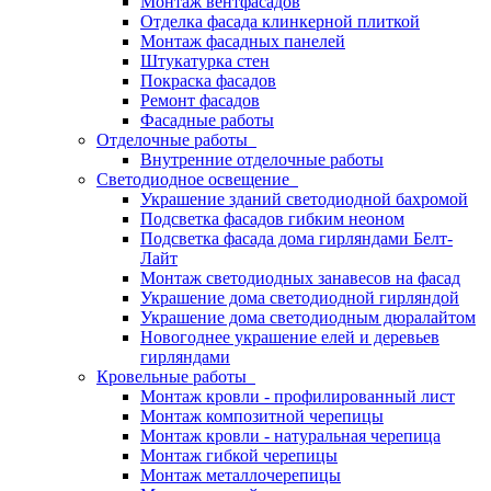
Монтаж вентфасадов
Отделка фасада клинкерной плиткой
Монтаж фасадных панелей
Штукатурка стен
Покраска фасадов
Ремонт фасадов
Фасадные работы
Отделочные работы
Внутренние отделочные работы
Светодиодное освещение
Украшение зданий светодиодной бахромой
Подсветка фасадов гибким неоном
Подсветка фасада дома гирляндами Белт-
Лайт
Монтаж светодиодных занавесов на фасад
Украшение дома светодиодной гирляндой
Украшение дома светодиодным дюралайтом
Новогоднее украшение елей и деревьев
гирляндами
Кровельные работы
Монтаж кровли - профилированный лист
Монтаж композитной черепицы
Монтаж кровли - натуральная черепица
Монтаж гибкой черепицы
Монтаж металлочерепицы