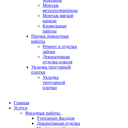
черепицы
Монтаж
металлочерепицы
Монтаж мягкой
кровли
Кровельные
работы
Прочие ремонтные
работы
Ремонт и отделка
забора
Декоративная
отделка цоколя
Укладка тротуарной
плитки
Укладка
тротуарной
плитки
Главная
Услуги
Фасадные работы
Утепление фасадов
Декоративная отделка