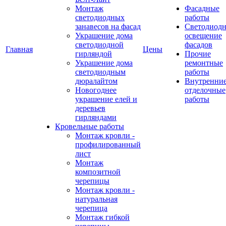
Монтаж
Фасадные
светодиодных
работы
занавесов на фасад
Светодиодн
Украшение дома
освещение
светодиодной
фасадов
Главная
Цены
гирляндой
Прочие
Украшение дома
ремонтные
светодиодным
работы
дюралайтом
Внутренни
Новогоднее
отделочные
украшение елей и
работы
деревьев
гирляндами
Кровельные работы
Монтаж кровли -
профилированный
лист
Монтаж
композитной
черепицы
Монтаж кровли -
натуральная
черепица
Монтаж гибкой