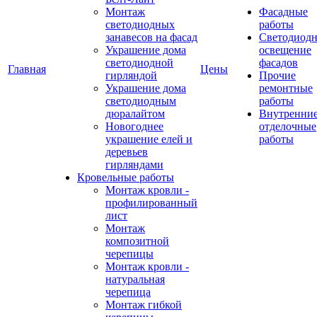
Монтаж
Фасадные
светодиодных
работы
занавесов на фасад
Светодиодн
Украшение дома
освещение
светодиодной
фасадов
Главная
Цены
гирляндой
Прочие
Украшение дома
ремонтные
светодиодным
работы
дюралайтом
Внутренни
Новогоднее
отделочные
украшение елей и
работы
деревьев
гирляндами
Кровельные работы
Монтаж кровли -
профилированный
лист
Монтаж
композитной
черепицы
Монтаж кровли -
натуральная
черепица
Монтаж гибкой