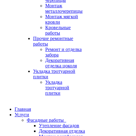
черепицы
Монтаж
металлочерепицы
Монтаж мягкой
кровли
Кровельные
работы
Прочие ремонтные
работы
Ремонт и отделка
забора
Декоративная
отделка цоколя
Укладка тротуарной
плитки
Укладка
тротуарной
плитки
Главная
Услуги
Фасадные работы
Утепление фасадов
Декоративная отделка