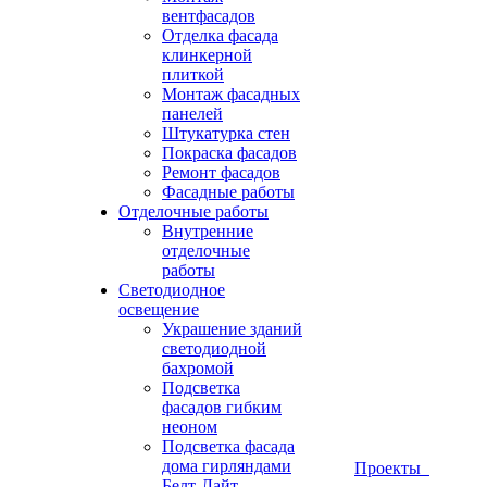
вентфасадов
Отделка фасада
клинкерной
плиткой
Монтаж фасадных
панелей
Штукатурка стен
Покраска фасадов
Ремонт фасадов
Фасадные работы
Отделочные работы
Внутренние
отделочные
работы
Светодиодное
освещение
Украшение зданий
светодиодной
бахромой
Подсветка
фасадов гибким
неоном
Подсветка фасада
дома гирляндами
Проекты
Белт-Лайт