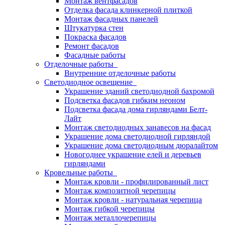
Монтаж вентфасадов
Отделка фасада клинкерной плиткой
Монтаж фасадных панелей
Штукатурка стен
Покраска фасадов
Ремонт фасадов
Фасадные работы
Отделочные работы
Внутренние отделочные работы
Светодиодное освещение
Украшение зданий светодиодной бахромой
Подсветка фасадов гибким неоном
Подсветка фасада дома гирляндами Белт-
Лайт
Монтаж светодиодных занавесов на фасад
Украшение дома светодиодной гирляндой
Украшение дома светодиодным дюралайтом
Новогоднее украшение елей и деревьев
гирляндами
Кровельные работы
Монтаж кровли - профилированный лист
Монтаж композитной черепицы
Монтаж кровли - натуральная черепица
Монтаж гибкой черепицы
Монтаж металлочерепицы