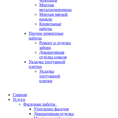
черепицы
Монтаж
металлочерепицы
Монтаж мягкой
кровли
Кровельные
работы
Прочие ремонтные
работы
Ремонт и отделка
забора
Декоративная
отделка цоколя
Укладка тротуарной
плитки
Укладка
тротуарной
плитки
Главная
Услуги
Фасадные работы
Утепление фасадов
Декоративная отделка