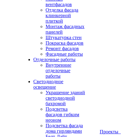
вентфасадов
Отделка фасада
клинкерной
плиткой
Монтаж фасадных
панелей
Штукатурка стен
Покраска фасадов
Ремонт фасадов
Фасадные работы
Отделочные работы
Внутренние
отделочные
работы
Светодиодное
освещение
Украшение зданий
светодиодной
бахромой
Подсветка
фасадов гибким
неоном
Подсветка фасада
дома гирляндами
Проекты
Белт-Лайт