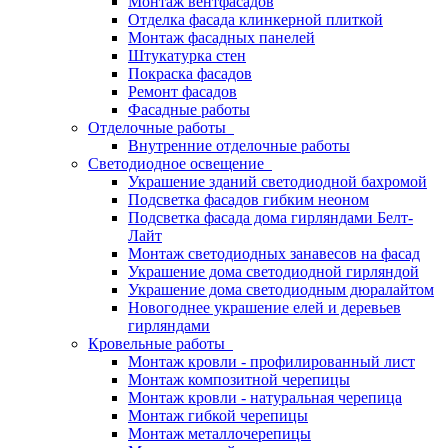
Монтаж вентфасадов
Отделка фасада клинкерной плиткой
Монтаж фасадных панелей
Штукатурка стен
Покраска фасадов
Ремонт фасадов
Фасадные работы
Отделочные работы
Внутренние отделочные работы
Светодиодное освещение
Украшение зданий светодиодной бахромой
Подсветка фасадов гибким неоном
Подсветка фасада дома гирляндами Белт-
Лайт
Монтаж светодиодных занавесов на фасад
Украшение дома светодиодной гирляндой
Украшение дома светодиодным дюралайтом
Новогоднее украшение елей и деревьев
гирляндами
Кровельные работы
Монтаж кровли - профилированный лист
Монтаж композитной черепицы
Монтаж кровли - натуральная черепица
Монтаж гибкой черепицы
Монтаж металлочерепицы