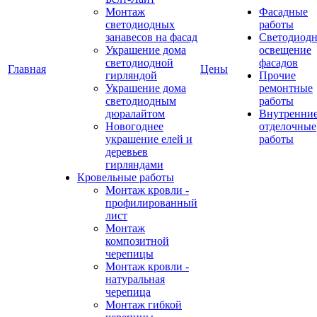
Монтаж
Фасадные
светодиодных
работы
занавесов на фасад
Светодиодн
Украшение дома
освещение
светодиодной
фасадов
Главная
Цены
гирляндой
Прочие
Украшение дома
ремонтные
светодиодным
работы
дюралайтом
Внутренни
Новогоднее
отделочные
украшение елей и
работы
деревьев
гирляндами
Кровельные работы
Монтаж кровли -
профилированный
лист
Монтаж
композитной
черепицы
Монтаж кровли -
натуральная
черепица
Монтаж гибкой