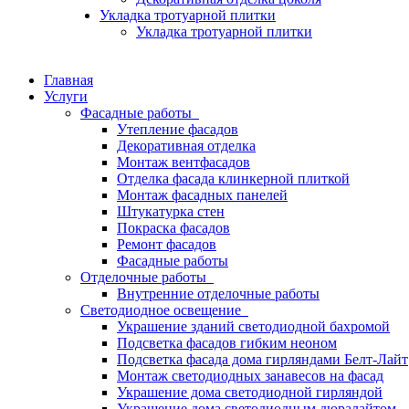
Укладка тротуарной плитки
Укладка тротуарной плитки
Главная
Услуги
Фасадные работы
Утепление фасадов
Декоративная отделка
Монтаж вентфасадов
Отделка фасада клинкерной плиткой
Монтаж фасадных панелей
Штукатурка стен
Покраска фасадов
Ремонт фасадов
Фасадные работы
Отделочные работы
Внутренние отделочные работы
Светодиодное освещение
Украшение зданий светодиодной бахромой
Подсветка фасадов гибким неоном
Подсветка фасада дома гирляндами Белт-Лайт
Монтаж светодиодных занавесов на фасад
Украшение дома светодиодной гирляндой
Украшение дома светодиодным дюралайтом