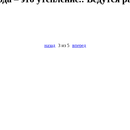
назад
3 из 5
вперед