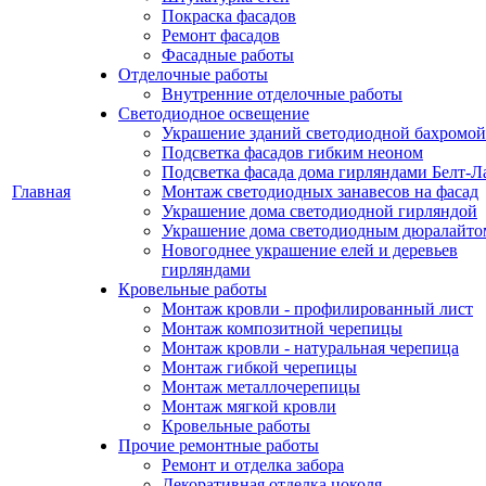
Покраска фасадов
Ремонт фасадов
Фасадные работы
Отделочные работы
Внутренние отделочные работы
Светодиодное освещение
Украшение зданий светодиодной бахромой
Подсветка фасадов гибким неоном
Подсветка фасада дома гирляндами Белт-Л
Главная
Монтаж светодиодных занавесов на фасад
Украшение дома светодиодной гирляндой
Украшение дома светодиодным дюралайто
Новогоднее украшение елей и деревьев
гирляндами
Кровельные работы
Монтаж кровли - профилированный лист
Монтаж композитной черепицы
Монтаж кровли - натуральная черепица
Монтаж гибкой черепицы
Монтаж металлочерепицы
Монтаж мягкой кровли
Кровельные работы
Прочие ремонтные работы
Ремонт и отделка забора
Декоративная отделка цоколя