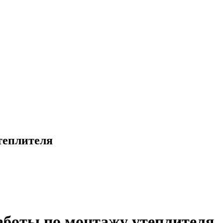
утеплителя
работы по монтажу утеплителя