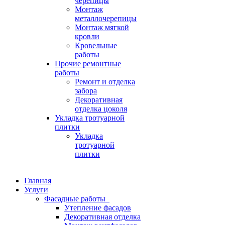
черепицы
Монтаж
металлочерепицы
Монтаж мягкой
кровли
Кровельные
работы
Прочие ремонтные
работы
Ремонт и отделка
забора
Декоративная
отделка цоколя
Укладка тротуарной
плитки
Укладка
тротуарной
плитки
Главная
Услуги
Фасадные работы
Утепление фасадов
Декоративная отделка