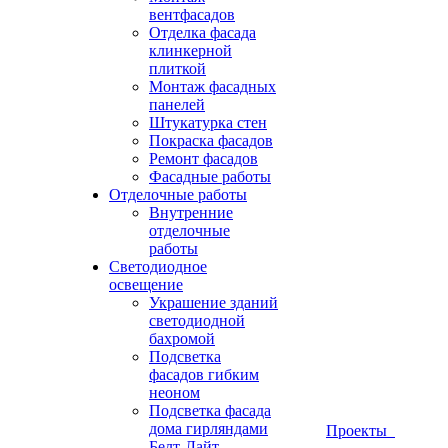
вентфасадов
Отделка фасада
клинкерной
плиткой
Монтаж фасадных
панелей
Штукатурка стен
Покраска фасадов
Ремонт фасадов
Фасадные работы
Отделочные работы
Внутренние
отделочные
работы
Светодиодное
освещение
Украшение зданий
светодиодной
бахромой
Подсветка
фасадов гибким
неоном
Подсветка фасада
дома гирляндами
Проекты
Белт-Лайт