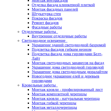
Монтаж вентфасадов
Отделка фасада клинкерной плиткой
Монтаж фасадных панелей
Штукатурка стен
Покраска фасадов
Ремонт фасадов
Фасадные работы
Отделочные работы
Внутренние отделочные работы
Светодиодное освещение
Украшение зданий светодиодной бахромой
Подсветка фасадов гибким неоном
Подсветка фасада дома гирляндами Белт-
Лайт
Монтаж светодиодных занавесов на фасад
Украшение дома светодиодной гирляндой
Украшение дома светодиодным дюралайтом
Новогоднее украшение елей и деревьев
гирляндами
Кровельные работы
Монтаж кровли - профилированный лист
Монтаж композитной черепицы
Монтаж кровли - натуральная черепица
Монтаж гибкой черепицы
Монтаж металлочерепицы