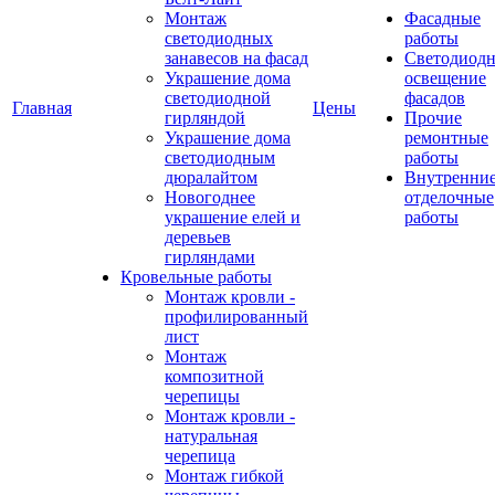
Монтаж
Фасадные
светодиодных
работы
занавесов на фасад
Светодиодн
Украшение дома
освещение
светодиодной
фасадов
Главная
Цены
гирляндой
Прочие
Украшение дома
ремонтные
светодиодным
работы
дюралайтом
Внутренни
Новогоднее
отделочные
украшение елей и
работы
деревьев
гирляндами
Кровельные работы
Монтаж кровли -
профилированный
лист
Монтаж
композитной
черепицы
Монтаж кровли -
натуральная
черепица
Монтаж гибкой