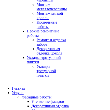
черепицы
Монтаж
металлочерепицы
Монтаж мягкой
кровли
Кровельные
работы
Прочие ремонтные
работы
Ремонт и отделка
забора
Декоративная
отделка цоколя
Укладка тротуарной
плитки
Укладка
тротуарной
плитки
Главная
Услуги
Фасадные работы
Утепление фасадов
Декоративная отделка