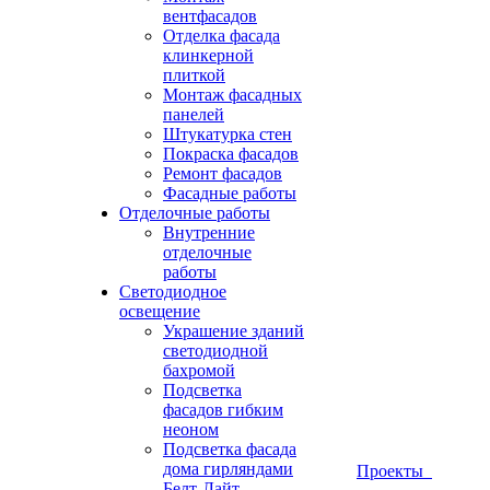
вентфасадов
Отделка фасада
клинкерной
плиткой
Монтаж фасадных
панелей
Штукатурка стен
Покраска фасадов
Ремонт фасадов
Фасадные работы
Отделочные работы
Внутренние
отделочные
работы
Светодиодное
освещение
Украшение зданий
светодиодной
бахромой
Подсветка
фасадов гибким
неоном
Подсветка фасада
дома гирляндами
Проекты
Белт-Лайт