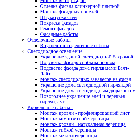
Монтаж вентфасадов
Отделка фасада клинкерной плиткой
Монтаж фасадных панелей
Штукатурка стен
Покраска фасадов
Ремонт фасадов
Фасадные работы
Отделочные работы
Внутренние отделочные работы
Светодиодное освещение
Украшение зданий светодиодной бахромой
Подсветка фасадов гибким неоном
Подсветка фасада дома гирляндами Белт-
Лайт
Монтаж светодиодных занавесов на фасад
Украшение дома светодиодной гирляндой
Украшение дома светодиодным дюралайтом
Новогоднее украшение елей и деревьев
гирляндами
Кровельные работы
Монтаж кровли - профилированный лист
Монтаж композитной черепицы
Монтаж кровли - натуральная черепица
Монтаж гибкой черепицы
Монтаж металлочерепицы