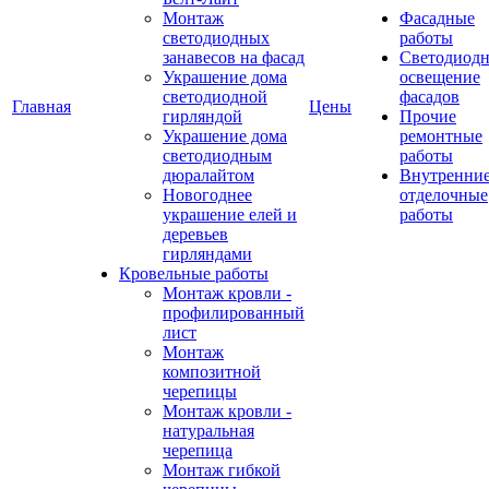
Монтаж
Фасадные
светодиодных
работы
занавесов на фасад
Светодиодн
Украшение дома
освещение
светодиодной
фасадов
Главная
Цены
гирляндой
Прочие
Украшение дома
ремонтные
светодиодным
работы
дюралайтом
Внутренни
Новогоднее
отделочные
украшение елей и
работы
деревьев
гирляндами
Кровельные работы
Монтаж кровли -
профилированный
лист
Монтаж
композитной
черепицы
Монтаж кровли -
натуральная
черепица
Монтаж гибкой