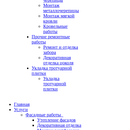
черепицы
Монтаж
металлочерепицы
Монтаж мягкой
кровли
Кровельные
работы
Прочие ремонтные
работы
Ремонт и отделка
забора
Декоративная
отделка цоколя
Укладка тротуарной
плитки
Укладка
тротуарной
плитки
Главная
Услуги
Фасадные работы
Утепление фасадов
Декоративная отделка