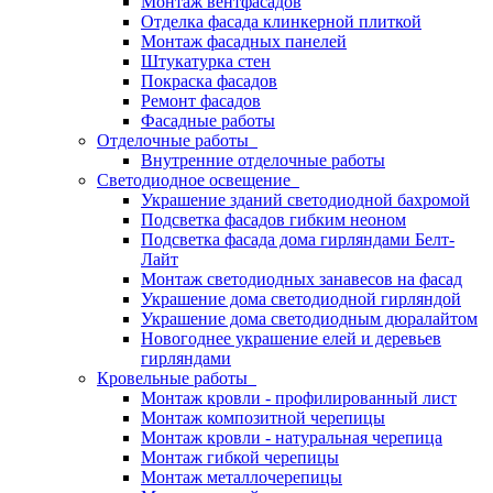
Монтаж вентфасадов
Отделка фасада клинкерной плиткой
Монтаж фасадных панелей
Штукатурка стен
Покраска фасадов
Ремонт фасадов
Фасадные работы
Отделочные работы
Внутренние отделочные работы
Светодиодное освещение
Украшение зданий светодиодной бахромой
Подсветка фасадов гибким неоном
Подсветка фасада дома гирляндами Белт-
Лайт
Монтаж светодиодных занавесов на фасад
Украшение дома светодиодной гирляндой
Украшение дома светодиодным дюралайтом
Новогоднее украшение елей и деревьев
гирляндами
Кровельные работы
Монтаж кровли - профилированный лист
Монтаж композитной черепицы
Монтаж кровли - натуральная черепица
Монтаж гибкой черепицы
Монтаж металлочерепицы