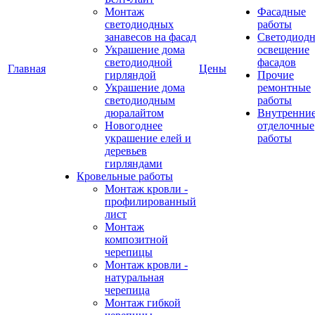
Монтаж
Фасадные
светодиодных
работы
занавесов на фасад
Светодиодн
Украшение дома
освещение
светодиодной
фасадов
Главная
Цены
гирляндой
Прочие
Украшение дома
ремонтные
светодиодным
работы
дюралайтом
Внутренни
Новогоднее
отделочные
украшение елей и
работы
деревьев
гирляндами
Кровельные работы
Монтаж кровли -
профилированный
лист
Монтаж
композитной
черепицы
Монтаж кровли -
натуральная
черепица
Монтаж гибкой