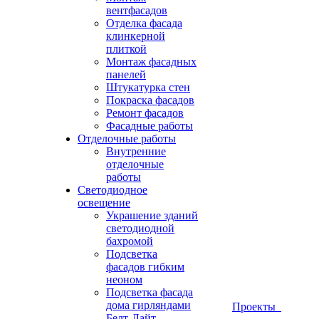
вентфасадов
Отделка фасада
клинкерной
плиткой
Монтаж фасадных
панелей
Штукатурка стен
Покраска фасадов
Ремонт фасадов
Фасадные работы
Отделочные работы
Внутренние
отделочные
работы
Светодиодное
освещение
Украшение зданий
светодиодной
бахромой
Подсветка
фасадов гибким
неоном
Подсветка фасада
дома гирляндами
Проекты
Белт-Лайт