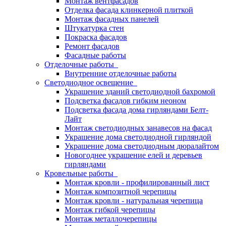
Монтаж вентфасадов
Отделка фасада клинкерной плиткой
Монтаж фасадных панелей
Штукатурка стен
Покраска фасадов
Ремонт фасадов
Фасадные работы
Отделочные работы
Внутренние отделочные работы
Светодиодное освещение
Украшение зданий светодиодной бахромой
Подсветка фасадов гибким неоном
Подсветка фасада дома гирляндами Белт-
Лайт
Монтаж светодиодных занавесов на фасад
Украшение дома светодиодной гирляндой
Украшение дома светодиодным дюралайтом
Новогоднее украшение елей и деревьев
гирляндами
Кровельные работы
Монтаж кровли - профилированный лист
Монтаж композитной черепицы
Монтаж кровли - натуральная черепица
Монтаж гибкой черепицы
Монтаж металлочерепицы