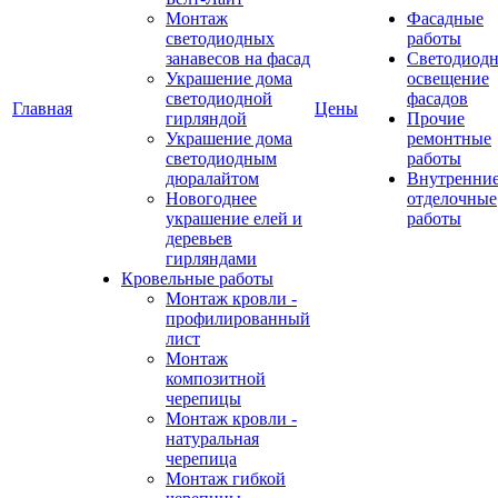
Монтаж
Фасадные
светодиодных
работы
занавесов на фасад
Светодиодн
Украшение дома
освещение
светодиодной
фасадов
Главная
Цены
гирляндой
Прочие
Украшение дома
ремонтные
светодиодным
работы
дюралайтом
Внутренни
Новогоднее
отделочные
украшение елей и
работы
деревьев
гирляндами
Кровельные работы
Монтаж кровли -
профилированный
лист
Монтаж
композитной
черепицы
Монтаж кровли -
натуральная
черепица
Монтаж гибкой