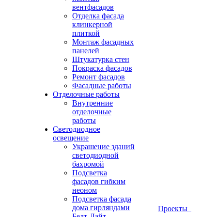
вентфасадов
Отделка фасада
клинкерной
плиткой
Монтаж фасадных
панелей
Штукатурка стен
Покраска фасадов
Ремонт фасадов
Фасадные работы
Отделочные работы
Внутренние
отделочные
работы
Светодиодное
освещение
Украшение зданий
светодиодной
бахромой
Подсветка
фасадов гибким
неоном
Подсветка фасада
дома гирляндами
Проекты
Белт-Лайт