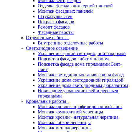
Монтаж вентфасадов
Отделка фасада клинкерной плиткой
Монтаж фасадных панелей
Штукатурка стен
Покраска фасадов
Ремонт фасадов
Фасадные работы
Отделочные работы
Внутренние отделочные работы
Светодиодное освещение
Украшение зданий светодиодной бахромой
Подсветка фасадов гибким неоном
Подсветка фасада дома гирляндами Белт-
Лайт
Монтаж светодиодных занавесов на фасад
Украшение дома светодиодной гирляндой
Украшение дома светодиодным дюралайтом
Новогоднее украшение елей и деревьев
гирляндами
Кровельные работы
Монтаж кровли - профилированный лист
Монтаж композитной черепицы
Монтаж кровли - натуральная черепица
Монтаж гибкой черепицы
Монтаж металлочерепицы