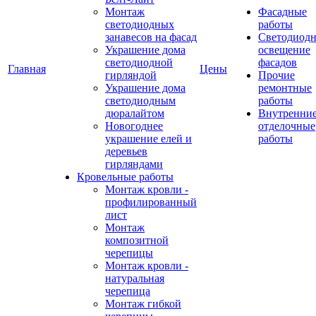
Монтаж
Фасадные
светодиодных
работы
занавесов на фасад
Светодиодн
Украшение дома
освещение
светодиодной
фасадов
Главная
Цены
гирляндой
Прочие
Украшение дома
ремонтные
светодиодным
работы
дюралайтом
Внутренни
Новогоднее
отделочные
украшение елей и
работы
деревьев
гирляндами
Кровельные работы
Монтаж кровли -
профилированный
лист
Монтаж
композитной
черепицы
Монтаж кровли -
натуральная
черепица
Монтаж гибкой