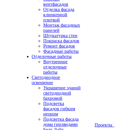
вентфасадов
Отделка фасада
клинкерной
плиткой
Монтаж фасадных
панелей
Штукатурка стен
Покраска фасадов
Ремонт фасадов
Фасадные работы
Отделочные работы
Внутренние
отделочные
работы
Светодиодное
освещение
Украшение зданий
светодиодной
бахромой
Подсветка
фасадов гибким
неоном
Подсветка фасада
дома гирляндами
Проекты
Белт-Лайт