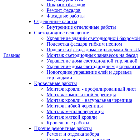
Покраска фасадов
Ремонт фасадов
Фасадные работы
Отделочные работы
Внутренние отделочные работы
Светодиодное освещение
Украшение зданий светодиодной бахромой
Подсветка фасадов гибким неоном
Подсветка фасада дома гирляндами Белт-Л
Главная
Монтаж светодиодных занавесов на фасад
Украшение дома светодиодной гирляндой
Украшение дома светодиодным дюралайто
Новогоднее украшение елей и деревьев
гирляндами
Кровельные работы
Монтаж кровли - профилированный лист
Монтаж композитной черепицы
Монтаж кровли - натуральная черепица
Монтаж гибкой черепицы
Монтаж металлочерепицы
Монтаж мягкой кровли
Кровельные работы
Прочие ремонтные работы
Ремонт и отделка забора
Декоративная отделка цоколя