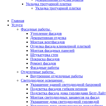
Укладка тротуарной плитки
Укладка тротуарной плитки
Главная
Услуги
Фасадные работы
Утепление фасадов
Декоративная отделка
Монтаж вентфасадов
Отделка фасада клинкерной плиткой
Монтаж фасадных панелей
Штукатурка стен
Покраска фасадов
Ремонт фасадов
Фасадные работы
Отделочные работы
Внутренние отделочные работы
Светодиодное освещение
Украшение зданий светодиодной бахромой
Подсветка фасадов гибким неоном
Подсветка фасада дома гирляндами Белт-Лайт
Монтаж светодиодных занавесов на фасад
Украшение дома светодиодной гирляндой
Украшение дома светодиодным дюралайтом