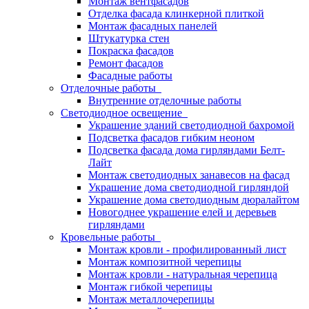
Монтаж вентфасадов
Отделка фасада клинкерной плиткой
Монтаж фасадных панелей
Штукатурка стен
Покраска фасадов
Ремонт фасадов
Фасадные работы
Отделочные работы
Внутренние отделочные работы
Светодиодное освещение
Украшение зданий светодиодной бахромой
Подсветка фасадов гибким неоном
Подсветка фасада дома гирляндами Белт-
Лайт
Монтаж светодиодных занавесов на фасад
Украшение дома светодиодной гирляндой
Украшение дома светодиодным дюралайтом
Новогоднее украшение елей и деревьев
гирляндами
Кровельные работы
Монтаж кровли - профилированный лист
Монтаж композитной черепицы
Монтаж кровли - натуральная черепица
Монтаж гибкой черепицы
Монтаж металлочерепицы