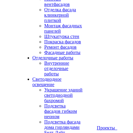
вентфасадов
Отделка фасада
клинкерной
плиткой
Монтаж фасадных
панелей
Штукатурка стен
Покраска фасадов
Ремонт фасадов
Фасадные работы
Отделочные работы
Внутренние
отделочные
работы
Светодиодное
освещение
Украшение зданий
светодиодной
бахромой
Подсветка
фасадов гибким
неоном
Подсветка фасада
дома гирляндами
Проекты
Белт-Лайт