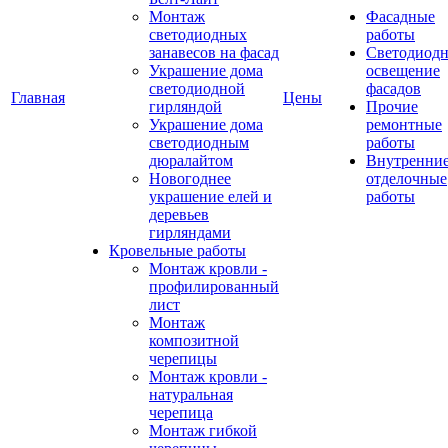
Монтаж
Фасадные
светодиодных
работы
занавесов на фасад
Светодиодн
Украшение дома
освещение
светодиодной
фасадов
Главная
Цены
гирляндой
Прочие
Украшение дома
ремонтные
светодиодным
работы
дюралайтом
Внутренни
Новогоднее
отделочные
украшение елей и
работы
деревьев
гирляндами
Кровельные работы
Монтаж кровли -
профилированный
лист
Монтаж
композитной
черепицы
Монтаж кровли -
натуральная
черепица
Монтаж гибкой