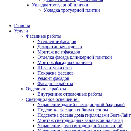
Укладка тротуарной плитки
Укладка тротуарной плитки
Главная
Услуги
Фасадные работы
Утепление фасадов
Декоративная отделка
Монтаж вентфасадов
Отделка фасада клинкерной плиткой
Монтаж фасадных панелей
Штукатурка стен
Покраска фасадов
Ремонт фасадов
Фасадные работы
Отделочные работы
Внутренние отделочные работы
Светодиодное освещение
Украшение зданий светодиодной бахромой
Подсветка фасадов гибким неоном
Подсветка фасада дома гирляндами Белт-Лайт
Монтаж светодиодных занавесов на фасад
Украшение дома светодиодной гирляндой
Украшение дома светодиодным дюралайтом