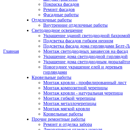
Покраска фасадов
Ремонт фасадов
Фасадные работы
Отделочные работы
Внутренние отделочные работы
Светодиодное освещение
Украшение зданий светодиодной бахромой
Подсветка фасадов гибким неоном
Подсветка фасада дома гирляндами Белт-Л
Главная
Монтаж светодиодных занавесов на фасад
Украшение дома светодиодной гирляндой
Украшение дома светодиодным дюралайто
Новогоднее украшение елей и деревьев
гирляндами
Кровельные работы
Монтаж кровли - профилированный лист
Монтаж композитной черепицы
Монтаж кровли - натуральная черепица
Монтаж гибкой черепицы
Монтаж металлочерепицы
Монтаж мягкой кровли
Кровельные работы
Прочие ремонтные работы
Ремонт и отделка забора
Декоративная отделка цоколя