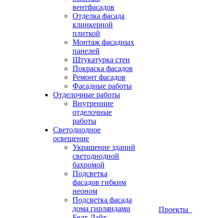
вентфасадов
Отделка фасада
клинкерной
плиткой
Монтаж фасадных
панелей
Штукатурка стен
Покраска фасадов
Ремонт фасадов
Фасадные работы
Отделочные работы
Внутренние
отделочные
работы
Светодиодное
освещение
Украшение зданий
светодиодной
бахромой
Подсветка
фасадов гибким
неоном
Подсветка фасада
дома гирляндами
Проекты
Белт-Лайт