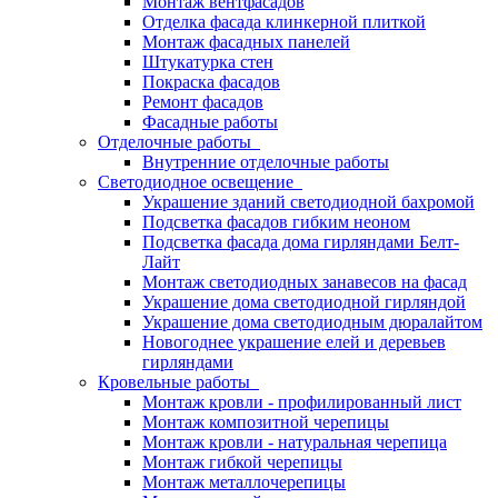
Монтаж вентфасадов
Отделка фасада клинкерной плиткой
Монтаж фасадных панелей
Штукатурка стен
Покраска фасадов
Ремонт фасадов
Фасадные работы
Отделочные работы
Внутренние отделочные работы
Светодиодное освещение
Украшение зданий светодиодной бахромой
Подсветка фасадов гибким неоном
Подсветка фасада дома гирляндами Белт-
Лайт
Монтаж светодиодных занавесов на фасад
Украшение дома светодиодной гирляндой
Украшение дома светодиодным дюралайтом
Новогоднее украшение елей и деревьев
гирляндами
Кровельные работы
Монтаж кровли - профилированный лист
Монтаж композитной черепицы
Монтаж кровли - натуральная черепица
Монтаж гибкой черепицы
Монтаж металлочерепицы