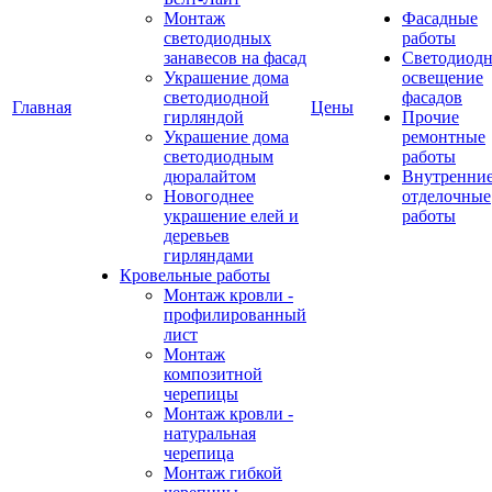
Монтаж
Фасадные
светодиодных
работы
занавесов на фасад
Светодиодн
Украшение дома
освещение
светодиодной
фасадов
Главная
Цены
гирляндой
Прочие
Украшение дома
ремонтные
светодиодным
работы
дюралайтом
Внутренни
Новогоднее
отделочные
украшение елей и
работы
деревьев
гирляндами
Кровельные работы
Монтаж кровли -
профилированный
лист
Монтаж
композитной
черепицы
Монтаж кровли -
натуральная
черепица
Монтаж гибкой