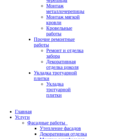
черепицы
Монтаж
металлочерепицы
Монтаж мягкой
кровли
Кровельные
работы
Прочие ремонтные
работы
Ремонт и отделка
забора
Декоративная
отделка цоколя
Укладка тротуарной
плитки
Укладка
тротуарной
плитки
Главная
Услуги
Фасадные работы
Утепление фасадов
Декоративная отделка