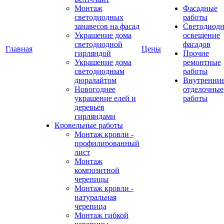
Монтаж
Фасадные
светодиодных
работы
занавесов на фасад
Светодиодн
Украшение дома
освещение
светодиодной
фасадов
Главная
Цены
гирляндой
Прочие
Украшение дома
ремонтные
светодиодным
работы
дюралайтом
Внутренни
Новогоднее
отделочные
украшение елей и
работы
деревьев
гирляндами
Кровельные работы
Монтаж кровли -
профилированный
лист
Монтаж
композитной
черепицы
Монтаж кровли -
натуральная
черепица
Монтаж гибкой