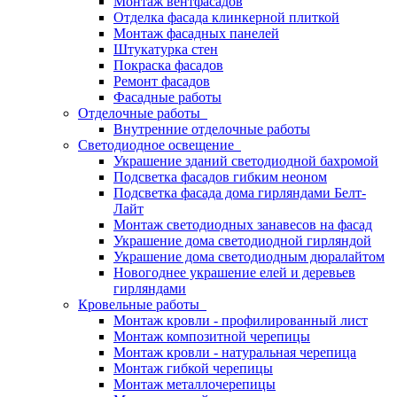
Монтаж вентфасадов
Отделка фасада клинкерной плиткой
Монтаж фасадных панелей
Штукатурка стен
Покраска фасадов
Ремонт фасадов
Фасадные работы
Отделочные работы
Внутренние отделочные работы
Светодиодное освещение
Украшение зданий светодиодной бахромой
Подсветка фасадов гибким неоном
Подсветка фасада дома гирляндами Белт-
Лайт
Монтаж светодиодных занавесов на фасад
Украшение дома светодиодной гирляндой
Украшение дома светодиодным дюралайтом
Новогоднее украшение елей и деревьев
гирляндами
Кровельные работы
Монтаж кровли - профилированный лист
Монтаж композитной черепицы
Монтаж кровли - натуральная черепица
Монтаж гибкой черепицы
Монтаж металлочерепицы