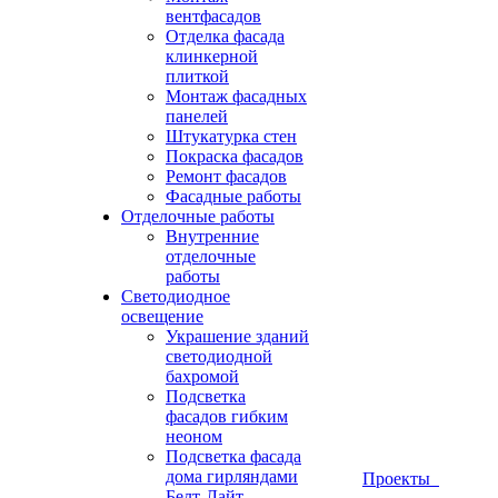
вентфасадов
Отделка фасада
клинкерной
плиткой
Монтаж фасадных
панелей
Штукатурка стен
Покраска фасадов
Ремонт фасадов
Фасадные работы
Отделочные работы
Внутренние
отделочные
работы
Светодиодное
освещение
Украшение зданий
светодиодной
бахромой
Подсветка
фасадов гибким
неоном
Подсветка фасада
дома гирляндами
Проекты
Белт-Лайт