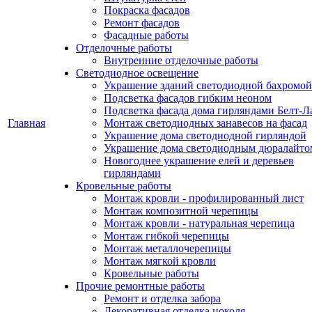
Покраска фасадов
Ремонт фасадов
Фасадные работы
Отделочные работы
Внутренние отделочные работы
Светодиодное освещение
Украшение зданий светодиодной бахромой
Подсветка фасадов гибким неоном
Подсветка фасада дома гирляндами Белт-Л
Главная
Монтаж светодиодных занавесов на фасад
Украшение дома светодиодной гирляндой
Украшение дома светодиодным дюралайто
Новогоднее украшение елей и деревьев
гирляндами
Кровельные работы
Монтаж кровли - профилированный лист
Монтаж композитной черепицы
Монтаж кровли - натуральная черепица
Монтаж гибкой черепицы
Монтаж металлочерепицы
Монтаж мягкой кровли
Кровельные работы
Прочие ремонтные работы
Ремонт и отделка забора
Декоративная отделка цоколя