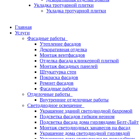
Укладка тротуарной плитки
Укладка тротуарной плитки
Главная
Услуги
Фасадные работы
Утепление фасадов
Декоративная отделка
Монтаж вентфасадов
Отделка фасада клинкерной плиткой
Монтаж фасадных панелей
Штукатурка стен
Покраска фасадов
Ремонт фасадов
Фасадные работы
Отделочные работы
Внутренние отделочные работы
Светодиодное освещение
Украшение зданий светодиодной бахромой
Подсветка фасадов гибким неоном
Подсветка фасада дома гирляндами Белт-Лайт
Монтаж светодиодных занавесов на фасад
Украшение дома светодиодной гирляндой
Украшение дома светодиодным дюралайтом