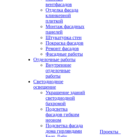
вентфасадов
Отделка фасада
клинкерной
плиткой
Монтаж фасадных
панелей
Штукатурка стен
Покраска фасадов
Ремонт фасадов
Фасадные работы
Отделочные работы
Внутренние
отделочные
работы
Светодиодное
освещение
Украшение зданий
светодиодной
бахромой
Подсветка
фасадов гибким
неоном
Подсветка фасада
дома гирляндами
Проекты
Белт-Лайт