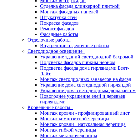
Монтаж вентфасадов
Отделка фасада клинкерной плиткой
Монтаж фасадных панелей
Штукатурка стен
Покраска фасадов
Ремонт фасадов
Фасадные работы
Отделочные работы
Внутренние отделочные работы
Светодиодное освещение
Украшение зданий светодиодной бахромой
Подсветка фасадов гибким неоном
Подсветка фасада дома гирляндами Белт-
Лайт
Монтаж светодиодных занавесов на фасад
Украшение дома светодиодной гирляндой
Украшение дома светодиодным дюралайтом
Новогоднее украшение елей и деревьев
гирляндами
Кровельные работы
Монтаж кровли - профилированный лист
Монтаж композитной черепицы
Монтаж кровли - натуральная черепица
Монтаж гибкой черепицы
Монтаж металлочерепицы