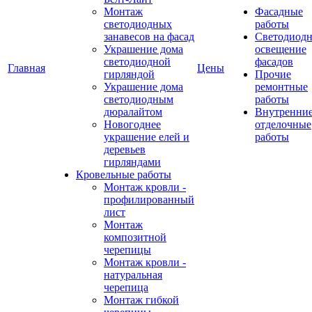
Монтаж
Фасадные
светодиодных
работы
занавесов на фасад
Светодиодн
Украшение дома
освещение
светодиодной
фасадов
Главная
Цены
гирляндой
Прочие
Украшение дома
ремонтные
светодиодным
работы
дюралайтом
Внутренни
Новогоднее
отделочные
украшение елей и
работы
деревьев
гирляндами
Кровельные работы
Монтаж кровли -
профилированный
лист
Монтаж
композитной
черепицы
Монтаж кровли -
натуральная
черепица
Монтаж гибкой