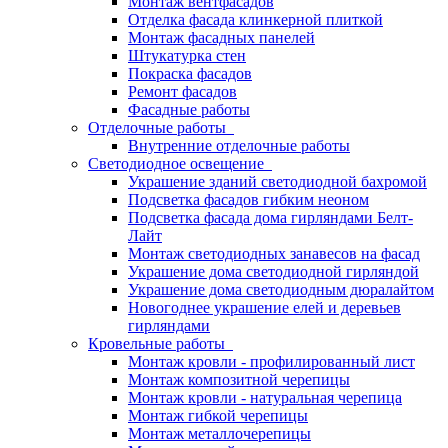
Монтаж вентфасадов
Отделка фасада клинкерной плиткой
Монтаж фасадных панелей
Штукатурка стен
Покраска фасадов
Ремонт фасадов
Фасадные работы
Отделочные работы
Внутренние отделочные работы
Светодиодное освещение
Украшение зданий светодиодной бахромой
Подсветка фасадов гибким неоном
Подсветка фасада дома гирляндами Белт-
Лайт
Монтаж светодиодных занавесов на фасад
Украшение дома светодиодной гирляндой
Украшение дома светодиодным дюралайтом
Новогоднее украшение елей и деревьев
гирляндами
Кровельные работы
Монтаж кровли - профилированный лист
Монтаж композитной черепицы
Монтаж кровли - натуральная черепица
Монтаж гибкой черепицы
Монтаж металлочерепицы