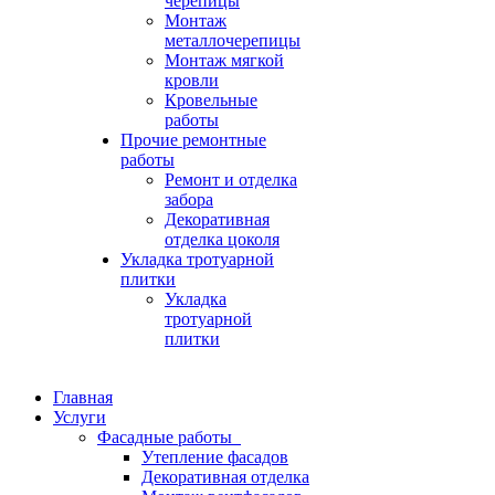
черепицы
Монтаж
металлочерепицы
Монтаж мягкой
кровли
Кровельные
работы
Прочие ремонтные
работы
Ремонт и отделка
забора
Декоративная
отделка цоколя
Укладка тротуарной
плитки
Укладка
тротуарной
плитки
Главная
Услуги
Фасадные работы
Утепление фасадов
Декоративная отделка