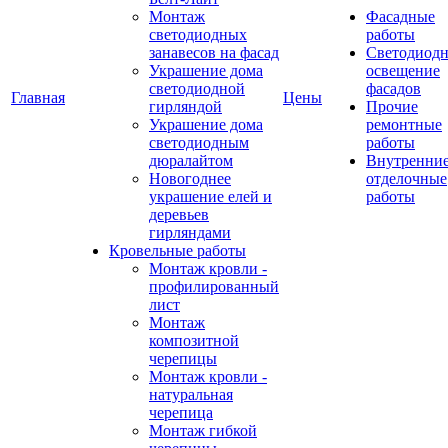
Монтаж
Фасадные
светодиодных
работы
занавесов на фасад
Светодиодн
Украшение дома
освещение
светодиодной
фасадов
Главная
Цены
гирляндой
Прочие
Украшение дома
ремонтные
светодиодным
работы
дюралайтом
Внутренни
Новогоднее
отделочные
украшение елей и
работы
деревьев
гирляндами
Кровельные работы
Монтаж кровли -
профилированный
лист
Монтаж
композитной
черепицы
Монтаж кровли -
натуральная
черепица
Монтаж гибкой