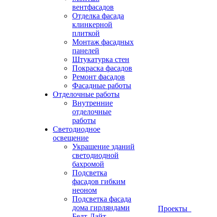
вентфасадов
Отделка фасада
клинкерной
плиткой
Монтаж фасадных
панелей
Штукатурка стен
Покраска фасадов
Ремонт фасадов
Фасадные работы
Отделочные работы
Внутренние
отделочные
работы
Светодиодное
освещение
Украшение зданий
светодиодной
бахромой
Подсветка
фасадов гибким
неоном
Подсветка фасада
дома гирляндами
Проекты
Белт-Лайт