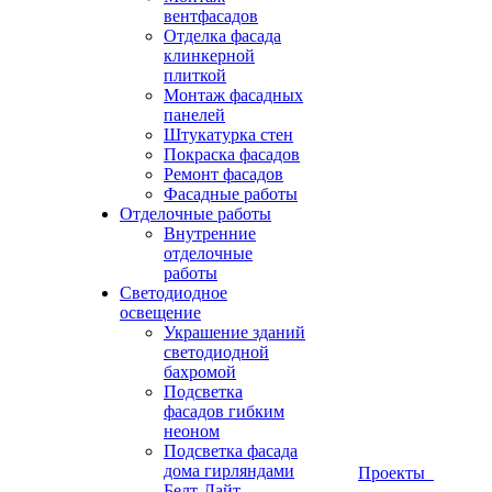
вентфасадов
Отделка фасада
клинкерной
плиткой
Монтаж фасадных
панелей
Штукатурка стен
Покраска фасадов
Ремонт фасадов
Фасадные работы
Отделочные работы
Внутренние
отделочные
работы
Светодиодное
освещение
Украшение зданий
светодиодной
бахромой
Подсветка
фасадов гибким
неоном
Подсветка фасада
дома гирляндами
Проекты
Белт-Лайт