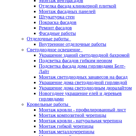
Монтаж вентфасадов
Отделка фасада клинкерной плиткой
Монтаж фасадных панелей
Штукатурка стен
Покраска фасадов
Ремонт фасадов
Фасадные работы
Отделочные работы
Внутренние отделочные работы
Светодиодное освещение
Украшение зданий светодиодной бахромой
Подсветка фасадов гибким неоном
Подсветка фасада дома гирляндами Белт-
Лайт
Монтаж светодиодных занавесов на фасад
Украшение дома светодиодной гирляндой
Украшение дома светодиодным дюралайтом
Новогоднее украшение елей и деревьев
гирляндами
Кровельные работы
Монтаж кровли - профилированный лист
Монтаж композитной черепицы
Монтаж кровли - натуральная черепица
Монтаж гибкой черепицы
Монтаж металлочерепицы