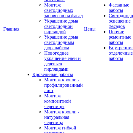
Монтаж
Фасадные
светодиодных
работы
занавесов на фасад
Светодиодн
Украшение дома
освещение
светодиодной
фасадов
Главная
Цены
гирляндой
Прочие
Украшение дома
ремонтные
светодиодным
работы
дюралайтом
Внутренни
Новогоднее
отделочные
украшение елей и
работы
деревьев
гирляндами
Кровельные работы
Монтаж кровли -
профилированный
лист
Монтаж
композитной
черепицы
Монтаж кровли -
натуральная
черепица
Монтаж гибкой