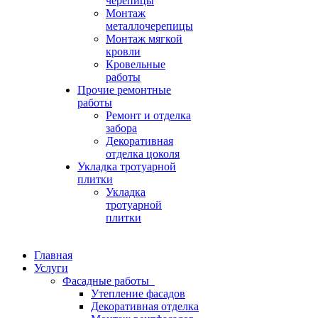
черепицы
Монтаж
металлочерепицы
Монтаж мягкой
кровли
Кровельные
работы
Прочие ремонтные
работы
Ремонт и отделка
забора
Декоративная
отделка цоколя
Укладка тротуарной
плитки
Укладка
тротуарной
плитки
Главная
Услуги
Фасадные работы
Утепление фасадов
Декоративная отделка