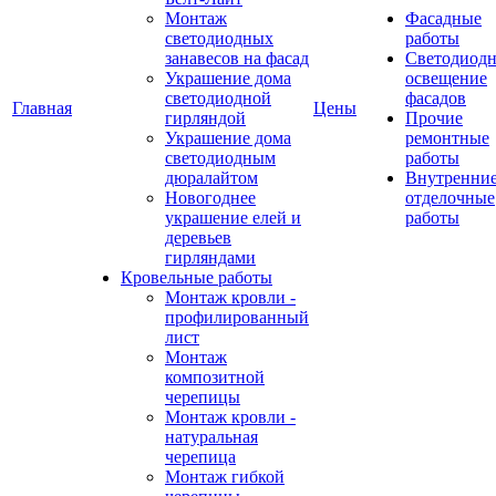
Монтаж
Фасадные
светодиодных
работы
занавесов на фасад
Светодиодн
Украшение дома
освещение
светодиодной
фасадов
Главная
Цены
гирляндой
Прочие
Украшение дома
ремонтные
светодиодным
работы
дюралайтом
Внутренни
Новогоднее
отделочные
украшение елей и
работы
деревьев
гирляндами
Кровельные работы
Монтаж кровли -
профилированный
лист
Монтаж
композитной
черепицы
Монтаж кровли -
натуральная
черепица
Монтаж гибкой