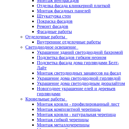
Монтаж вентфасадов
Отделка фасада клинкерной плиткой
Монтаж фасадных панелей
Штукатурка стен
Покраска фасадов
Ремонт фасадов
Фасадные работы
Отделочные работы
Внутренние отделочные работы
Светодиодное освещение
Украшение зданий светодиодной бахромой
Подсветка фасадов гибким неоном
Подсветка фасада дома гирляндами Белт-
Лайт
Монтаж светодиодных занавесов на фасад
Украшение дома светодиодной гирляндой
Украшение дома светодиодным дюралайтом
Новогоднее украшение елей и деревьев
гирляндами
Кровельные работы
Монтаж кровли - профилированный лист
Монтаж композитной черепицы
Монтаж кровли - натуральная черепица
Монтаж гибкой черепицы
Монтаж металлочерепицы