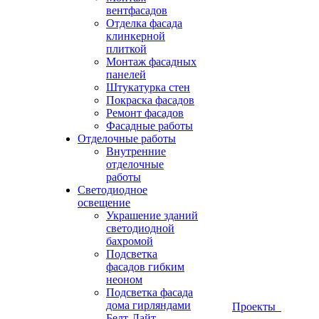
вентфасадов
Отделка фасада
клинкерной
плиткой
Монтаж фасадных
панелей
Штукатурка стен
Покраска фасадов
Ремонт фасадов
Фасадные работы
Отделочные работы
Внутренние
отделочные
работы
Светодиодное
освещение
Украшение зданий
светодиодной
бахромой
Подсветка
фасадов гибким
неоном
Подсветка фасада
дома гирляндами
Проекты
Белт-Лайт