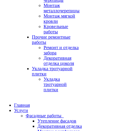
черепицы
Монтаж
металлочерепицы
Монтаж мягкой
кровли
Кровельные
работы
Прочие ремонтные
работы
Ремонт и отделка
забора
Декоративная
отделка цоколя
Укладка тротуарной
плитки
Укладка
тротуарной
плитки
Главная
Услуги
Фасадные работы
Утепление фасадов
Декоративная отделка